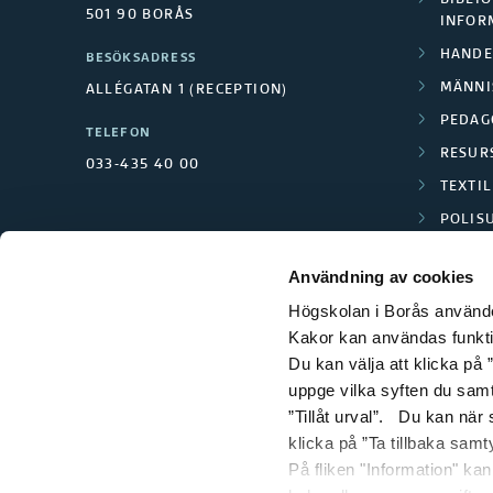
BIBLIO
501 90 BORÅS
INFOR
HANDE
BESÖKSADRESS
MÄNNI
ALLÉGATAN 1 (RECEPTION)
PEDAG
TELEFON
RESUR
033-435 40 00
TEXTI
POLIS
SCIENC
Användning av cookies
Högskolan i Borås använder
Kakor kan användas funktion
Du kan välja att klicka på ”
uppge vilka syften du samt
”Tillåt urval”. Du kan när
klicka på ”Ta tillbaka samt
På fliken "Information" ka