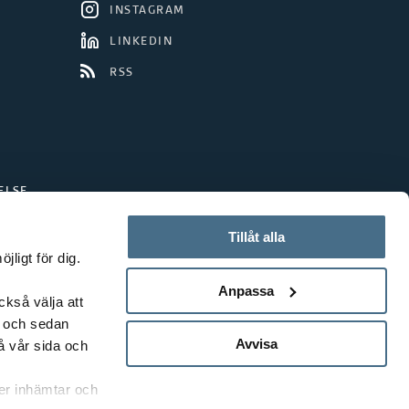
INSTAGRAM
LINKEDIN
RSS
ELSE
Tillåt alla
ligt för dig.
Anpassa
ckså välja att
t och sedan
Avvisa
å vår sida och
rer inhämtar och