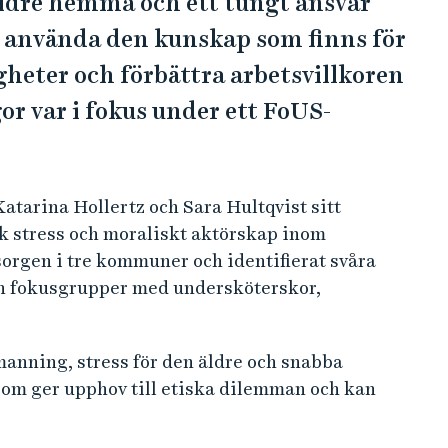
 äldre hemma och ett tungt ansvar
i använda den kunskap som finns för
tigheter och förbättra arbetsvillkoren
r var i fokus under ett FoUS-
tarina Hollertz och Sara Hultqvist sitt
k stress och moraliskt aktörskap inom
rgen i tre kommuner och identifierat svåra
ån fokusgrupper med undersköterskor,
nning, stress för den äldre och snabba
 som ger upphov till etiska dilemman och kan