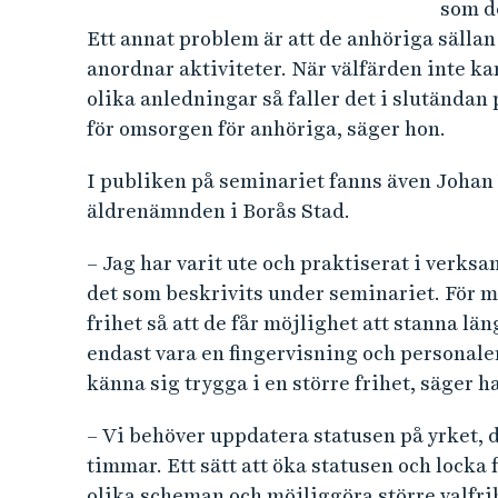
som de
Ett annat problem är att de anhöriga sällan
anordnar aktiviteter. När välfärden inte k
olika anledningar så faller det i slutändan 
för omsorgen för anhöriga, säger hon.
I publiken på seminariet fanns även Johan 
äldrenämnden i Borås Stad.
– Jag har varit ute och praktiserat i verks
det som beskrivits under seminariet. För mi
frihet så att de får möjlighet att stanna l
endast vara en fingervisning och personalen
känna sig trygga i en större frihet, säger h
– Vi behöver uppdatera statusen på yrket, d
timmar. Ett sätt att öka statusen och locka f
olika scheman och möjliggöra större valfri