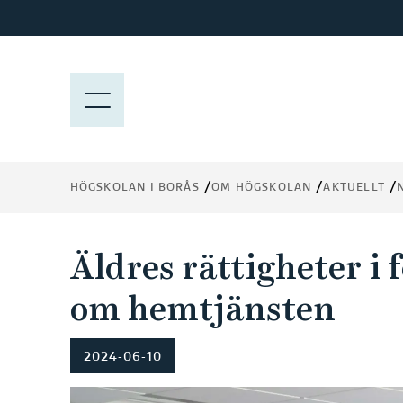
H
o
p
p
M
a
E
t
N
i
Y
l
HÖGSKOLAN I BORÅS
OM HÖGSKOLAN
AKTUELLT
l
h
u
Äldres rättigheter i
v
u
om hemtjänsten
d
i
2024-06-10
n
n