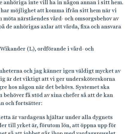
 anhöriga inte vill ha in någon annan i sitt hem.
 har möjlighet att komma ifrån sitt hem när vi
an möta närståendes vård- och omsorgsbehov av
på de anhörigas axlar att vårda, fixa och ansvara
Wikander (L), ordförande i vård- och
amheterna och jag känner igen väldigt mycket av
g är det viktigt att vi ger undersköterskorna
ängre hos någon när det behövs. Systemet ska
 behöver få stöd av sina chefer så att de kan
an och fortsätter:
etta är vardagens hjältar under alla dygnets
ler till yrket är, förutom lön, att öppna upp för
het så att jobbet går ihop med vardagspusslet.