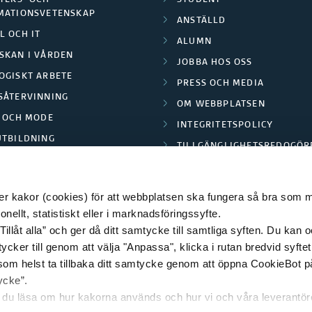
TEKS- OCH
STUDENT
MATIONSVETENSKAP
ANSTÄLLD
L OCH IT
ALUMN
SKAN I VÅRDEN
JOBBA HOS OSS
OGISKT ARBETE
PRESS OCH MEDIA
SÅTERVINNING
OM WEBBPLATSEN
L OCH MODE
INTEGRITETSPOLICY
UTBILDNING
TILLGÄNGLIGHETSREDOGÖR
E PARK BORÅS
 kakor (cookies) för att webbplatsen ska fungera så bra som möj
ellt, statistiskt eller i marknadsföringssyfte.
Tillåt alla” och ger då ditt samtycke till samtliga syften. Du kan o
© 2026 HÖGSKOLAN I BORÅS
ycker till genom att välja "Anpassa", klicka i rutan bredvid syfte
 som helst ta tillbaka ditt samtycke genom att öppna CookieBot p
ycke”.
n du läsa om hur kakorna används och hur vi och våra leverantö