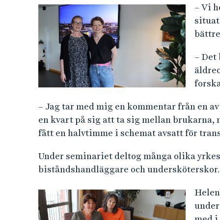
– Vi h
situat
bättre
– Det 
äldreo
forska
– Jag tar med mig en kommentar från en av
en kvart på sig att ta sig mellan brukarna,
fått en halvtimme i schemat avsatt för tran
Under seminariet deltog många olika yrkes
biståndshandläggare och undersköterskor.
Helen
under
med i