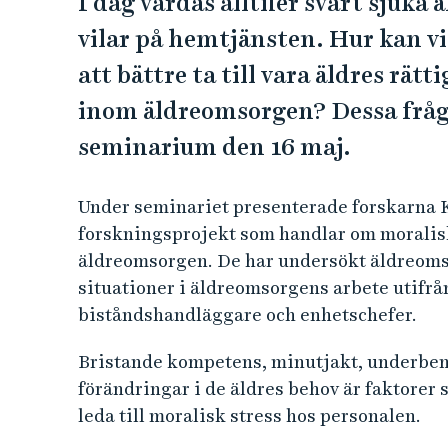
I dag vårdas alltfler svårt sjuka
vilar på hemtjänsten. Hur kan v
att bättre ta till vara äldres rät
inom äldreomsorgen? Dessa frågo
seminarium den 16 maj.
Under seminariet presenterade forskarna Ka
forskningsprojekt som handlar om moralis
äldreomsorgen. De har undersökt äldreomso
situationer i äldreomsorgens arbete utifr
biståndshandläggare och enhetschefer.
Bristande kompetens, minutjakt, underbema
förändringar i de äldres behov är faktorer
leda till moralisk stress hos personalen.