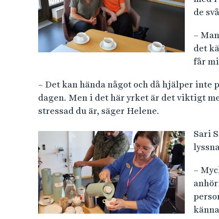
de svå
– Man 
det k
får mi
– Det kan hända något och då hjälper inte p
dagen. Men i det här yrket är det viktigt m
stressad du är, säger Helene.
Sari 
lyssn
– Myck
anhör
perso
känna 