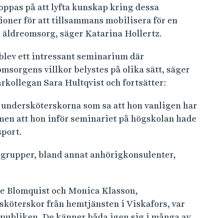
oppas på att lyfta kunskap kring dessa
ioner för att tillsammans mobilisera för en
 äldreomsorg, säger Katarina Hollertz.
blev ett intressant seminarium där
msorgens villkor belystes på olika sätt, säger
rkollegan Sara Hultqvist och fortsätter:
 undersköterskorna som sa att hon vanligen har
 men att hon inför seminariet på högskolan hade
sport.
grupper, bland annat anhörigkonsulenter,
e Blomquist och Monica Klasson,
sköterskor från hemtjänsten i Viskafors, var
 publiken. De känner båda igen sig i många av