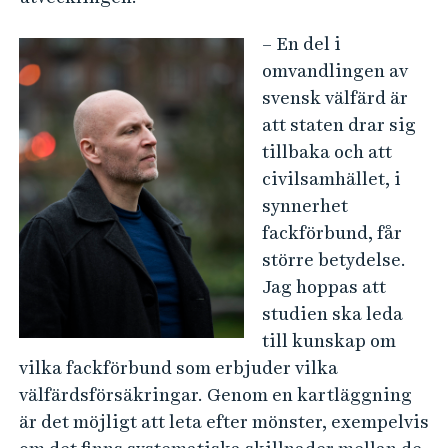
– En del i
omvandlingen av
svensk välfärd är
att staten drar sig
tillbaka och att
civilsamhället, i
synnerhet
fackförbund, får
större betydelse.
Jag hoppas att
studien ska leda
till kunskap om
vilka fackförbund som erbjuder vilka
välfärdsförsäkringar. Genom en kartläggning
är det möjligt att leta efter mönster, exempelvis