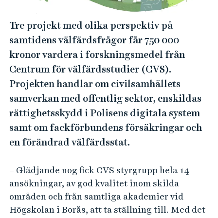
e
h
Tre projekt med olika perspektiv på
å
samtidens välfärdsfrågor får 750 000
l
l
kronor vardera i forskningsmedel från
e
Centrum för välfärdsstudier (CVS).
t
Projekten handlar om civilsamhällets
samverkan med offentlig sektor, enskildas
rättighetsskydd i Polisens digitala system
samt om fackförbundens försäkringar och
en förändrad välfärdsstat.
– Glädjande nog fick CVS styrgrupp hela 14
ansökningar, av god kvalitet inom skilda
områden och från samtliga akademier vid
Högskolan i Borås, att ta ställning till. Med det