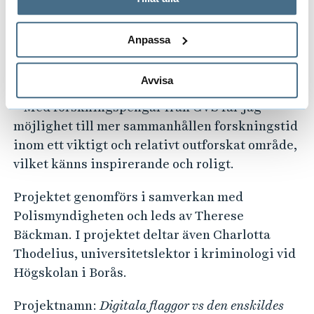
behandlar personuppgifter.
att förbättra arbetsmiljön för poliser i yttre
tjänst och inte minst öka förutsättningarna för
Anpassa
ett gott bemötande av den som lider av psykisk
ohälsa.
Avvisa
– Med forskningspengar från CVS får jag
möjlighet till mer sammanhållen forskningstid
inom ett viktigt och relativt outforskat område,
vilket känns inspirerande och roligt.
Projektet genomförs i samverkan med
Polismyndigheten och leds av Therese
Bäckman. I projektet deltar även Charlotta
Thodelius, universitetslektor i kriminologi vid
Högskolan i Borås.
Projektnamn:
Digitala flaggor vs den enskildes