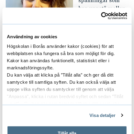
spänningar som
kan uppstå mellan
olika intressen, då
innovationer i form
av digitala flaggor
Användning av cookies
i Polisens system
Högskolan i Borås använder kakor (cookies) för att
ställs emot
webbplatsen ska fungera så bra som möjligt för dig.
individens
Kakor kan användas funktionellt, statistiskt eller i
grundläggande fri- och rättigheter, säger
marknadsföringssyfte.
Therese Bäckman, projektledare och
Du kan välja att klicka på ”Tillåt alla” och ger då ditt
universitetslektor i offentlig rätt vid Högskolan
samtycke till samtliga syften. Du kan också välja att
i Borås.
uppge vilka syften du samtycker till genom att välja
"Anpassa", klicka i rutan bredvid syftet och sedan ”Tillåt
Hon fortsätter:
urval”. Du kan när som helst ta tillbaka ditt samtycke
genom att öppna CookieBot på vår sida och klicka på ”Ta
Visa detaljer
– Min förhoppning är att studien ska bidra med
tillbaka samtycke”.
kunskap om digitala lösningar, som omgärdas
På fliken "Information" kan du läsa om hur kakorna
används och hur vi och våra leverantörer inhämtar och
av olika rättsliga regleringar, kan användas för
Tillåt alla