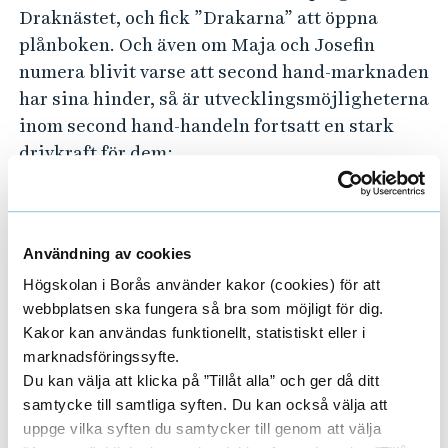
Draknästet, och fick ”Drakarna” att öppna
plånboken. Och även om Maja och Josefin
numera blivit varse att second hand-marknaden
har sina hinder, så är utvecklingsmöjligheterna
inom second hand-handeln fortsatt en stark
drivkraft för dem:
– Det tuffa med att sälja second hand är att få
affärsmodellen lönsam då varje plagg är unikt
och kräver sin handpåläggning. Det är något vi
Användning av cookies
har arbetat på sedan starten. Däremot ser vi att
Högskolan i Borås använder kakor (cookies) för att
fler och fler vill handla kläder mer hållbart. Det
webbplatsen ska fungera så bra som möjligt för dig.
är kul och känns bra att vi kan hjälpa till med
Kakor kan användas funktionellt, statistiskt eller i
marknadsföringssyfte.
att bidra till att sänka tröskeln för att köpa
Du kan välja att klicka på ”Tillåt alla” och ger då ditt
kläder second hand.
samtycke till samtliga syften. Du kan också välja att
uppge vilka syften du samtycker till genom att välja
”Vi har verkligen kastat oss