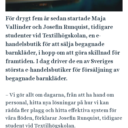
e
h
å
För drygt fem år sedan startade Maja
l
Vallinder och Josefin Runquist, tidigare
l
studenter vid Textilhögskolan, en e-
e
handelsbutik för att sälja begagnade
t
barnkläder, i hopp om att göra skillnad för
framtiden. I dag driver de en av Sveriges
största e-handelsbutiker för försäljning av
begagnade barnkläder.
– Vi gör allt om dagarna, från att ha hand om
personal, hitta nya lösningar på hur vi kan
rädda fler plagg och hitta effektiva system för
våra flöden, förklarar Josefin Runquist, tidigare
student vid Textilhögskolan.