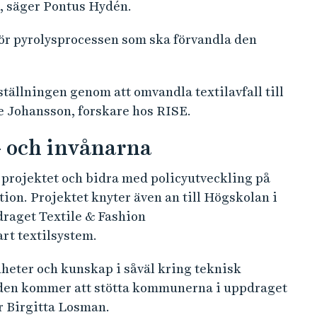
a, säger Pontus Hydén.
 för pyrolysprocessen som ska förvandla den
mställningen genom att omvandla textilavfall till
 Johansson, forskare hos RISE.
 och invånarna
projektet och bidra med policyutveckling på
tion. Projektet knyter även an till Högskolan i
raget Textile & Fashion
rt textilsystem.
nheter och kunskap i såväl kring teknisk
ngden kommer att stötta kommunerna i uppdraget
er Birgitta Losman.