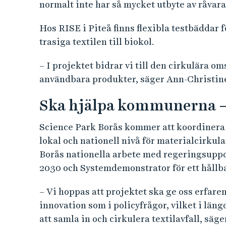
normalt inte har så mycket utbyte av råvar
Hos RISE i Piteå finns flexibla testbäddar
trasiga textilen till biokol.
– I projektet bidrar vi till den cirkulära o
användbara produkter, säger Ann-Christine
Ska hjälpa kommunerna –
Science Park Borås kommer att koordinera 
lokal och nationell nivå för materialcirkula
Borås nationella arbete med regeringsuppd
2030 och Systemdemonstrator för ett hållba
– Vi hoppas att projektet ska ge oss erfare
innovation som i policyfrågor, vilket i lä
att samla in och cirkulera textilavfall, säg