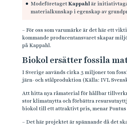
Modeföretaget
Kappahl
är initiativtag
materialkunskap i egenskap av grundpr
– För oss som varumärke är det här ett vikti
kommande producentansvaret skapar miljön
på Kappahl.
Biokol ersätter fossila ma
I Sverige används cirka 3 miljoner ton fossil
järn- och stålproduktion (Källa: IVL Svensk
Att hitta nya råmaterial för hållbar tillver
stor klimatnytta och förbättra resursutnytt
biokol till ett attraktivt pris, menar Pont
– Det här projektet är spännande då det s