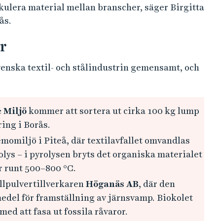
kulera material mellan branscher, säger Birgitta
ås.
r
svenska textil- och stålindustrin gemensamt, och
 Miljö
kommer att sortera ut cirka 100 kg lump
ring i Borås.
emomiljö i Piteå, där textilavfallet omvandlas
olys – i pyrolysen bryts det organiska materialet
r runt 500–800 °C.
allpulvertillverkaren
Höganäs AB
, där den
edel för framställning av järnsvamp. Biokolet
med att fasa ut fossila råvaror.