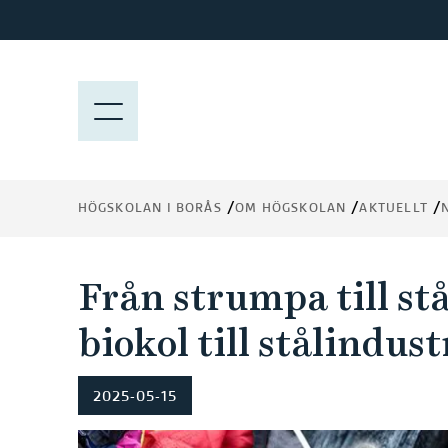
H
o
p
p
M
a
E
t
N
i
Y
l
HÖGSKOLAN I BORÅS
OM HÖGSKOLAN
AKTUELLT
l
h
u
Från strumpa till stål
v
u
biokol till stålindust
d
i
2025-05-15
n
n