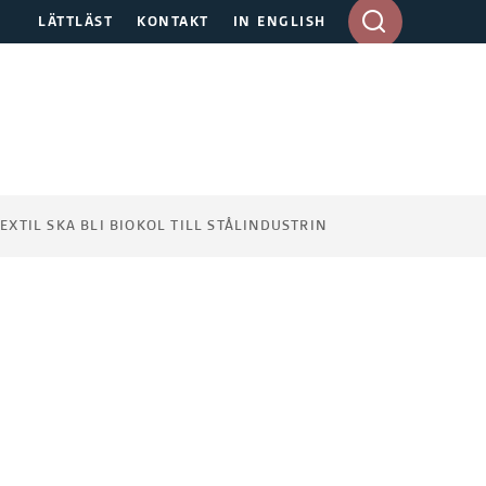
A
LÄTTLÄST
KONTAKT
IN ENGLISH
n
g
e
s
ö
k
o
r
EXTIL SKA BLI BIOKOL TILL STÅLINDUSTRIN
d
i
d
e
s
k
t
o
p