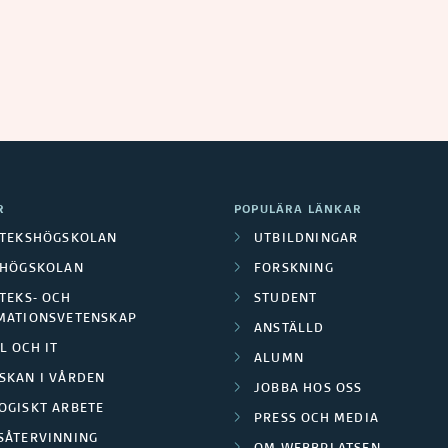
R
POPULÄRA LÄNKAR
OTEKSHÖGSKOLAN
UTBILDNINGAR
LHÖGSKOLAN
FORSKNING
TEKS- OCH
STUDENT
MATIONSVETENSKAP
ANSTÄLLD
L OCH IT
ALUMN
SKAN I VÅRDEN
JOBBA HOS OSS
OGISKT ARBETE
PRESS OCH MEDIA
SÅTERVINNING