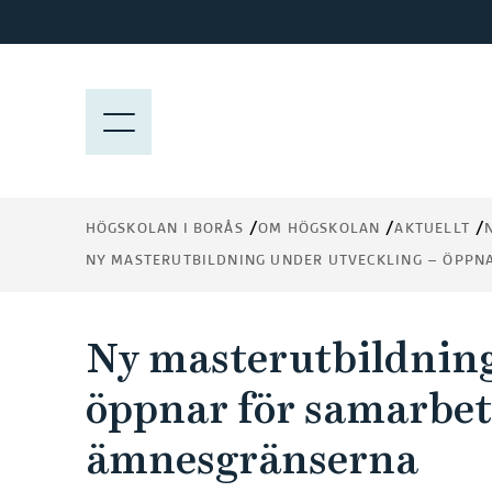
H
o
p
p
M
a
E
t
N
i
Y
l
HÖGSKOLAN I BORÅS
OM HÖGSKOLAN
AKTUELLT
l
NY MASTERUTBILDNING UNDER UTVECKLING – ÖPPN
h
u
v
Ny masterutbildning
u
d
öppnar för samarbet
i
n
ämnesgränserna
n