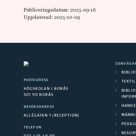
Publiceringsdatum: 2025-09-16
Uppdaterad: 2025-10-09
GENVÄGA
BIBLI
POSTADRESS
TEXTI
HÖGSKOLAN I BORÅS
BIBLIO
501 90 BORÅS
INFOR
HANDE
BESÖKSADRESS
MÄNNI
ALLÉGATAN 1 (RECEPTION)
PEDAG
TELEFON
RESUR