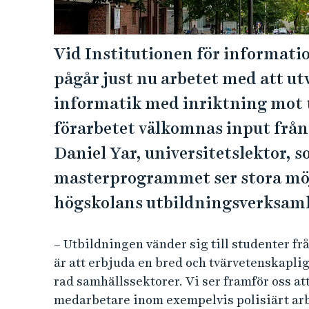
Vid Institutionen för informati
pågår just nu arbetet med att ut
informatik med inriktning mot 
förarbetet välkomnas input från
Daniel Yar, universitetslektor, 
masterprogrammet ser stora möjl
högskolans utbildningsverksam
– Utbildningen vänder sig till studenter frå
är att erbjuda en bred och tvärvetenskapl
rad samhällssektorer. Vi ser framför oss at
medarbetare inom exempelvis polisiärt arb