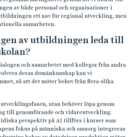
ngen av både personal och organisationer i
 utbildningen ett nav för regional utveckling, men
nationella samarbeten.
ngen av utbildningen leda till
skolan?
 dialogen och samarbetet med kollegor från andra
involvera deras domänkunskap kan vi
met, så att det möter behov från flera olika
l utvecklingsfasen, utan behöver löpa genom
ing till genomförande och vidareutveckling.
idiska perspektiv på AI tillförs i kurser som
kapens fokus på människa och omsorg integreras
 industrins behov av datadriven produktion möter