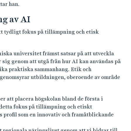
tar han.
ng av AI
t tydligt fokus på tillämpning och etisk
niska universitet främst satsar på att utveckla
r sig genom att utgå från hur AI kan användas på
olika praktiska sammanhang. Etik och
genomsyrar utbildningen, oberoende av område
r att placera högskolan bland de första i
detta fokus på tillämpning och etiskt
s profil som en innovativ och framåtblickande
 regionala näringslivet genom att vi bidrar till