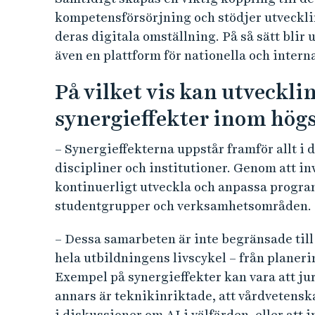
kompetensförsörjning och stödjer utveckli
deras digitala omställning. På så sätt blir
även en plattform för nationella och inter
På vilket vis kan utveckli
synergieffekter inom hög
– Synergieffekterna uppstår framför allt i
discipliner och institutioner. Genom att 
kontinuerligt utveckla och anpassa program
studentgrupper och verksamhetsområden.
– Dessa samarbeten är inte begränsade til
hela utbildningens livscykel – från planer
Exempel på synergieffekter kan vara att jur
annars är teknikinriktade, att vårdvetens
i diskussioner om AI i välfärden, eller att