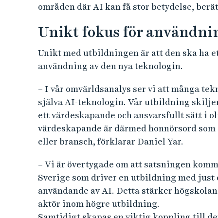
områden där AI kan få stor betydelse, berät
Unikt fokus för användni
Unikt med utbildningen är att den ska ha et
användning av den nya teknologin.
– I vår omvärldsanalys ser vi att många tek
själva AI-teknologin. Vår utbildning skilje
ett värdeskapande och ansvarsfullt sätt i 
värdeskapande är därmed honnörsord som 
eller bransch, förklarar Daniel Yar.
– Vi är övertygade om att satsningen komme
Sverige som driver en utbildning med just 
användande av AI. Detta stärker högskolan
aktör inom högre utbildning.
Samtidigt skapas en viktig koppling till det