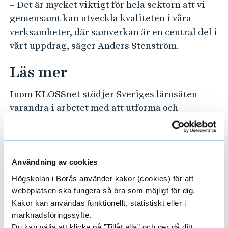
– Det är mycket viktigt för hela sektorn att vi
gemensamt kan utveckla kvaliteten i våra
verksamheter, där samverkan är en central del i
vårt uppdrag, säger Anders Stenström.
Läs mer
Inom KLOSSnet stödjer Sveriges lärosäten
varandra i arbetet med att utforma och
implementera nya arbetsformer, verktyg och
modeller för långsiktig samverkan som stärker
forskning, utbildning och långsiktig
utveckling. Syftet är kollegialt
Användning av cookies
erfarenhetsutbyte och gemensamma insatser
Högskolan i Borås använder kakor (cookies) för att
för att utveckla lärosätenas strategiska
webbplatsen ska fungera så bra som möjligt för dig.
samverkan.
Kakor kan användas funktionellt, statistiskt eller i
marknadsföringssyfte.
Detta gör KLOSSnet:
Du kan välja att klicka på ”Tillåt alla” och ger då ditt