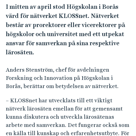
e
I mitten av april stod Högskolan i Borås
h
värd för nätverket KLOSSnet. Nätverket
å
består av prorektorer eller vicerektorer på
l
l
högskolor och universitet med ett utpekat
e
ansvar för samverkan på sina respektive
t
lärosäten.
Anders Stenström, chef för avdelningen
Forskning och Innovation på Högskolan i
Borås, berättar om betydelsen av nätverket.
– KLOSSnet har utvecklats till ett viktigt
nätverk lärosäten emellan för att gemensamt
kunna diskutera och utveckla lärosätenas
arbete med samverkan. Det fungerar också som
en källa till kunskap och erfarenhetsutbyte. För