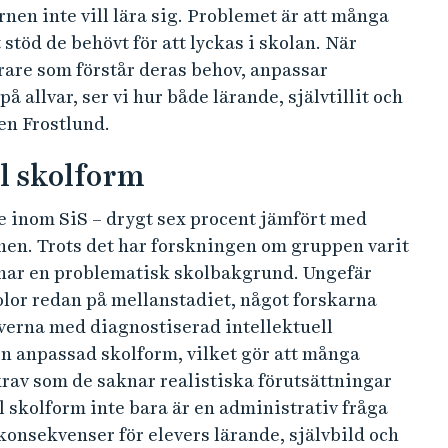
nen inte vill lära sig. Problemet är att många
t stöd de behövt för att lyckas i skolan. När
rare som förstår deras behov, anpassar
 allvar, ser vi hur både lärande, självtillit och
en Frostlund.
el skolform
e inom SiS – drygt sex procent jämfört med
onen. Trots det har forskningen om gruppen varit
 har en problematisk skolbakgrund. Ungefär
lor redan på mellanstadiet, något forskarna
verna med diagnostiserad intellektuell
en anpassad skolform, vilket gör att många
rav som de saknar realistiska förutsättningar
l skolform inte bara är en administrativ fråga
konsekvenser för elevers lärande, självbild och