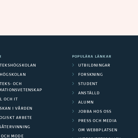
R
POPULÄRA LÄNKAR
OTEKSHÖGSKOLAN
UTBILDNINGAR
LHÖGSKOLAN
FORSKNING
TEKS- OCH
STUDENT
MATIONSVETENSKAP
ANSTÄLLD
L OCH IT
ALUMN
SKAN I VÅRDEN
JOBBA HOS OSS
OGISKT ARBETE
PRESS OCH MEDIA
SÅTERVINNING
OM WEBBPLATSEN
L OCH MODE