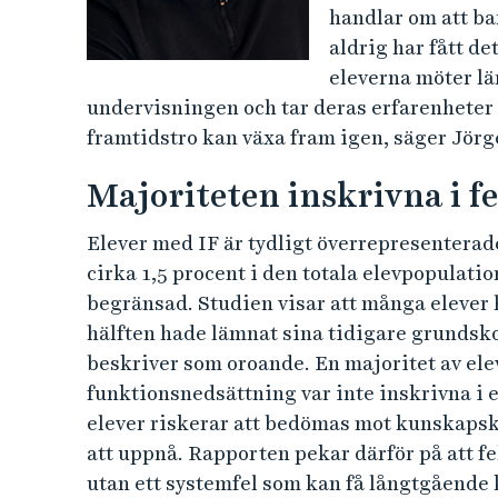
handlar om att bar
aldrig har fått de
eleverna möter lä
undervisningen och tar deras erfarenheter på
framtidstro kan växa fram igen, säger Jörg
Majoriteten inskrivna i f
Elever med IF är tydligt överrepresenterad
cirka 1,5 procent i den totala elevpopulati
begränsad. Studien visar att många elever
hälften hade lämnat sina tidigare grundsko
beskriver som oroande. En majoritet av ele
funktionsnedsättning var inte inskrivna i 
elever riskerar att bedömas mot kunskapsk
att uppnå. Rapporten pekar därför på att fe
utan ett systemfel som kan få långtgående 