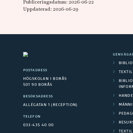
Publiceringsdatum: 2026-06-22
Uppdaterad: 2026-06-29
GENVÄGA
BIBLI
POSTADRESS
TEXTI
HÖGSKOLAN I BORÅS
BIBLIO
501 90 BORÅS
INFOR
HANDE
BESÖKSADRESS
MÄNNI
ALLÉGATAN 1 (RECEPTION)
PEDAG
TELEFON
RESUR
033-435 40 00
TEXTI