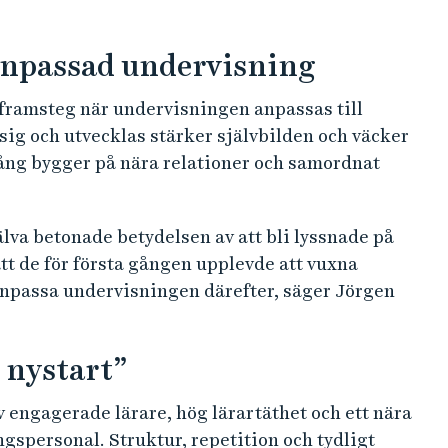
anpassad undervisning
a framsteg när undervisningen anpassas till
sig och utvecklas stärker självbilden och väcker
mgång bygger på nära relationer och samordnat
älva betonade betydelsen av att bli lyssnade på
att de för första gången upplevde att vuxna
anpassa undervisningen därefter, säger Jörgen
l nystart”
v engagerade lärare, hög lärartäthet och ett nära
spersonal. Struktur, repetition och tydligt