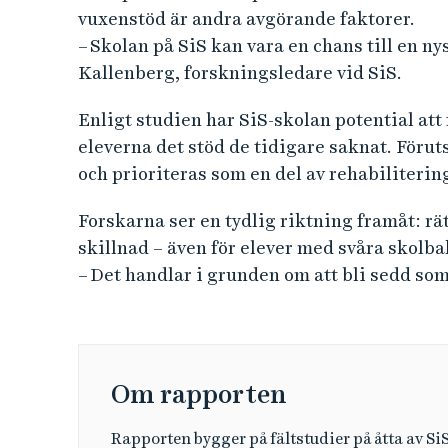
vuxenstöd är andra avgörande faktorer.
– Skolan på SiS kan vara en chans till en ny
Kallenberg, forskningsledare vid SiS.
Enligt studien har SiS-skolan potential att
eleverna det stöd de tidigare saknat. Föru
och prioriteras som en del av rehabiliterin
Forskarna ser en tydlig riktning framåt: r
skillnad – även för elever med svåra skolb
– Det handlar i grunden om att bli sedd so
Om rapporten
Rapporten bygger på fältstudier på åtta av S