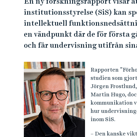
En ny forskningsrapport visar a
institutionsstyrelse (SiS) kan sp
intellektuell funktionsnedsättni
en vändpunkt där de för första 
och får undervisning utifrån sin
Rapporten ”Förhop
studien som gjort
Jörgen Frostlund,
Martin Hugo, doc
kommunikation vi
hur undervisninge
inom SiS.
– Den kanske vikt