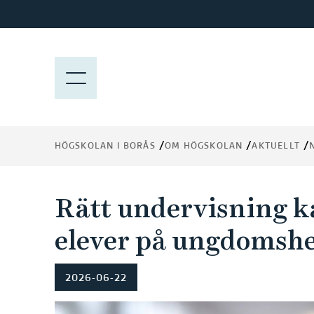
H
o
p
p
M
a
E
t
N
i
Y
l
HÖGSKOLAN I BORÅS
OM HÖGSKOLAN
AKTUELLT
l
h
u
Rätt undervisning ka
v
u
elever på ungdomsh
d
i
2026-06-22
n
n