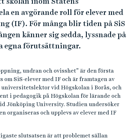
tt skolan inom Statens
ela en avgörande roll för elever med
ng (IF). För många blir tiden på SiS
gången känner sig sedda, lyssnade på
a egna förutsättningar.
pning, undran och ovisshet” är den första
s om SiS-elever med IF och är framtagen av
 universitetslektor vid Högskolan i Borås, och
ent i pedagogik på Högskolan för lärande och
d Jönköping University. Studien undersöker
n organiseras och upplevs av elever med IF
igaste slutsatsen är att problemet sällan