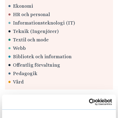
e
Ekonomi
r
HR och personal
p
Informationsteknologi (IT)
a
Teknik (Ingenjörer)
k
e
Textil och mode
t
Webb
o
Bibliotek och information
c
Offentlig förvaltning
h
Pedagogik
p
r
Vård
i
s
Är du student?
e
r
Evenemanget är gratis och öppet för alla våra
2