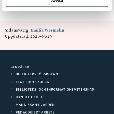
Avvisa
Kontakta oss på
event@hb.se
vid frågor.
Sidansvarig:
Emilia Wermelin
Uppdaterad: 2026-05-19
GENVÄGAR
BIBLIOTEKSHÖGSKOLAN
TEXTILHÖGSKOLAN
BIBLIOTEKS- OCH INFORMATIONSVETENSKAP
HANDEL OCH IT
MÄNNISKAN I VÅRDEN
PEDAGOGISKT ARBETE