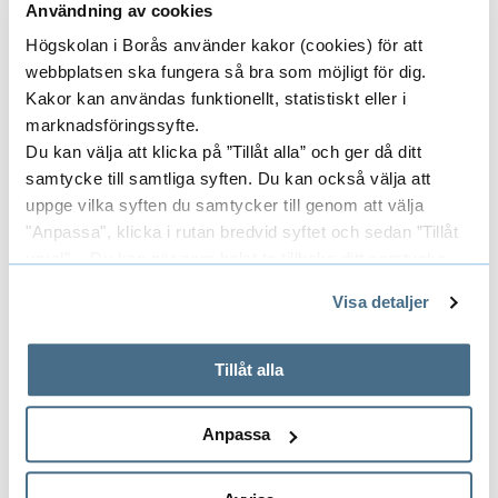
studenter.
Läs mer på studentwebben.
Användning av cookies
0
Högskolan i Borås använder kakor (cookies) för att
Kontakt
2
webbplatsen ska fungera så bra som möjligt för dig.
6
Kakor kan användas funktionellt, statistiskt eller i
Emilia Wermelin
marknadsföringssyfte.
Du kan välja att klicka på ”Tillåt alla” och ger då ditt
Kommunikatör, projektledare
samtycke till samtliga syften. Du kan också välja att
033-435 4038
uppge vilka syften du samtycker till genom att välja
"Anpassa", klicka i rutan bredvid syftet och sedan ”Tillåt
emilia.wermelin@hb.se
urval”. Du kan när som helst ta tillbaka ditt samtycke
genom att öppna CookieBot på vår sida och klicka på ”Ta
Visa detaljer
tillbaka samtycke”.
På fliken "Information" kan du läsa om hur kakorna
Nyhetsbrev
används och hur vi och våra leverantörer inhämtar och
Tillåt alla
behandlar personuppgifter.
Vill du få information inför eventet?
Anpassa
Välkommen att skriva upp dig som mottagare
på vår utskickslista.