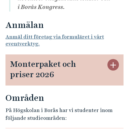
e
i Borås Kongress.
h
å
Anmälan
l
l
Anmäl ditt företag via formuläret i vårt
e
eventverktyg.
t
Monterpaket och
S
t
priser 2026
ä
n
g
Områden
M
o
På Högskolan i Borås har vi studenter inom
n
följande studieområden:
t