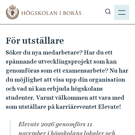
H
M
o
E
V
p
N
i
p
Y
s
a
För utställare
a
t
s
i
Söker du nya medarbetare? Har du ett
ö
l
spännande utvecklingsprojekt som kan
k
l
genomföras som ett examensarbete? Nu har
p
h
du möjlighet att visa upp din organisation
å
u
h
och vad ni kan erbjuda högskolans
v
b
u
studenter. Varmt välkommen att vara med
.
d
som utställare på karriäreventet Elevate!
s
i
e
n
Elevate 2026 genomförs 11
n
november i högskolans lokaler och