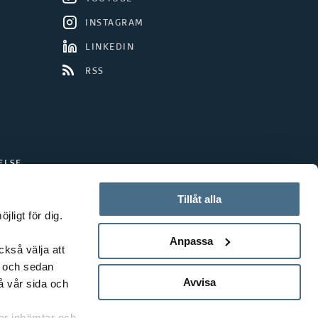
INSTAGRAM
LINKEDIN
RSS
ELSE
Tillåt alla
ligt för dig.
Anpassa
ckså välja att
t och sedan
Avvisa
å vår sida och
rer inhämtar och