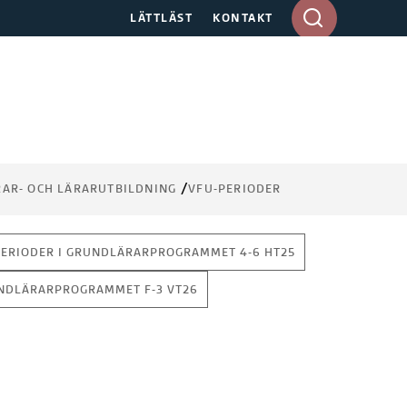
A
LÄTTLÄST
KONTAKT
n
g
e
s
ö
k
o
r
AR- OCH LÄRARUTBILDNING
VFU-PERIODER
d
i
d
PERIODER I GRUNDLÄRARPROGRAMMET 4-6 HT25
e
UNDLÄRARPROGRAMMET F-3 VT26
s
k
t
o
p