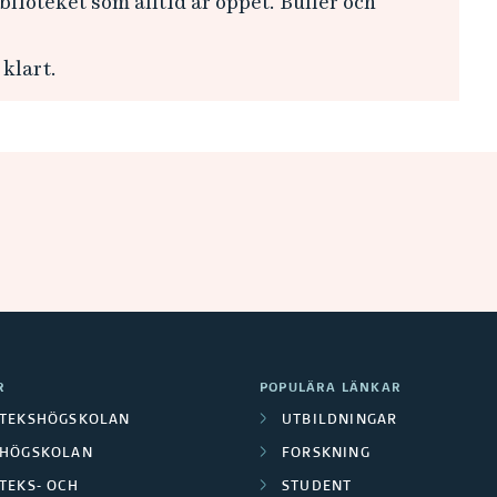
lioteket som alltid är öppet. Buller och
klart.
R
POPULÄRA LÄNKAR
OTEKSHÖGSKOLAN
UTBILDNINGAR
LHÖGSKOLAN
FORSKNING
TEKS- OCH
STUDENT