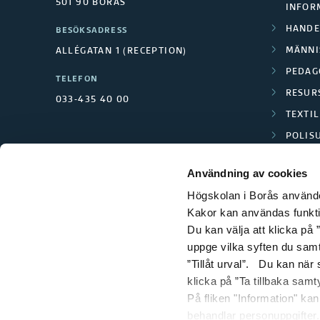
501 90 BORÅS
INFOR
HANDE
BESÖKSADRESS
MÄNNI
ALLÉGATAN 1 (RECEPTION)
PEDAG
TELEFON
RESUR
033-435 40 00
TEXTI
POLIS
SCIENC
Användning av cookies
Högskolan i Borås använder
Kakor kan användas funktion
Du kan välja att klicka på ”
uppge vilka syften du samt
”Tillåt urval”. Du kan när
klicka på ”Ta tillbaka samt
På fliken "Information" ka
behandlar personuppgifter.