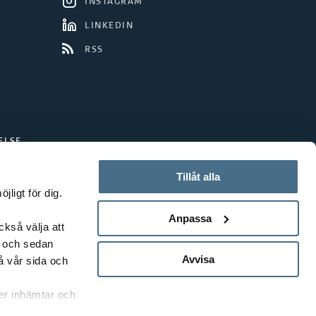
INSTAGRAM
LINKEDIN
RSS
ELSE
Tillåt alla
ligt för dig.
Anpassa
ckså välja att
t och sedan
Avvisa
å vår sida och
rer inhämtar och