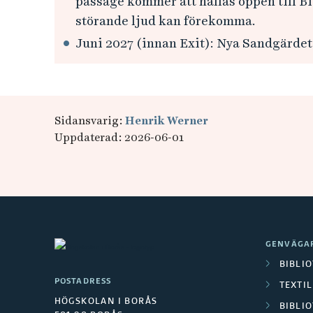
passage kommer att hållas öppen till Bib
störande ljud kan förekomma.
Juni 2027 (innan Exit): Nya Sandgärdet 
Sidansvarig:
Henrik Werner
Uppdaterad: 2026-06-01
GENVÄGA
BIBLI
POSTADRESS
TEXTI
HÖGSKOLAN I BORÅS
BIBLIO