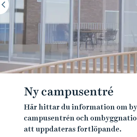
e
h
å
l
l
e
t
Ny campusentré
Här hittar du information om b
campusentrén och ombyggnatio
att uppdateras fortlöpande.