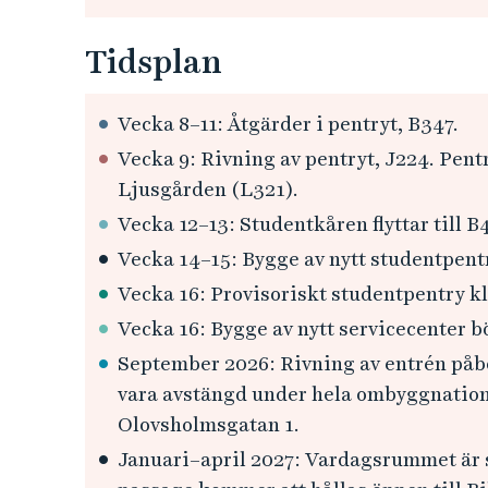
Tidsplan
Vecka 8–11: Åtgärder i pentryt, B347.
Vecka 9: Rivning av pentryt, J224. Pent
Ljusgården (L321).
Vecka 12–13: Studentkåren flyttar till B4
Vecka 14–15: Bygge av nytt studentpentr
Vecka 16: Provisoriskt studentpentry kl
Vecka 16: Bygge av nytt servicecenter bö
September 2026: Rivning av entrén påb
vara avstängd under hela ombyggnatione
Olovsholmsgatan 1.
Januari–april 2027: Vardagsrummet är 