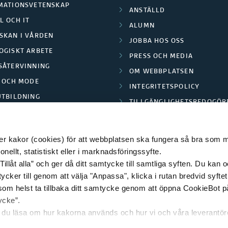
MATIONSVETENSKAP
ANSTÄLLD
L OCH IT
ALUMN
SKAN I VÅRDEN
JOBBA HOS OSS
OGISKT ARBETE
PRESS OCH MEDIA
SÅTERVINNING
OM WEBBPLATSEN
L OCH MODE
INTEGRITETSPOLICY
UTBILDNING
TILLGÄNGLIGHETSREDOGÖR
E PARK BORÅS
 kakor (cookies) för att webbplatsen ska fungera så bra som möj
ellt, statistiskt eller i marknadsföringssyfte.
Tillåt alla” och ger då ditt samtycke till samtliga syften. Du kan o
© 2026 HÖGSKOLAN I BORÅS
ycker till genom att välja "Anpassa", klicka i rutan bredvid syfte
 som helst ta tillbaka ditt samtycke genom att öppna CookieBot p
ycke”.
n du läsa om hur kakorna används och hur vi och våra leverantö