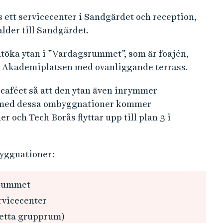
ett servicecenter i Sandgärdet och reception,
alder till Sandgärdet.
 utöka ytan i ”Vardagsrummet”, som är foajén,
t Akademiplatsen med ovanliggande terrass.
caféet så att den ytan även inrymmer
d med dessa ombyggnationer kommer
r och Tech Borås flyttar upp till plan 3 i
yggnationer:
srummet
rvicecenter
detta grupprum)