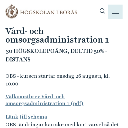
H
M
o
E
V
p
N
i
p
Vård- och
Y
s
a
omsorgsadministration 1
a
t
s
i
30 HÖGSKOLEPOÄNG, DELTID 50% -
ö
l
DISTANS
k
l
p
h
å
OBS - kursen startar onsdag 26 augusti, kl.
u
h
10.00
v
b
u
Välkomstbrev Vård- och
.
d
omsorgsadministration 1 (pdf)
s
i
e
n
Länk till schema
n
OBS: ändringar kan ske med kort varsel så det