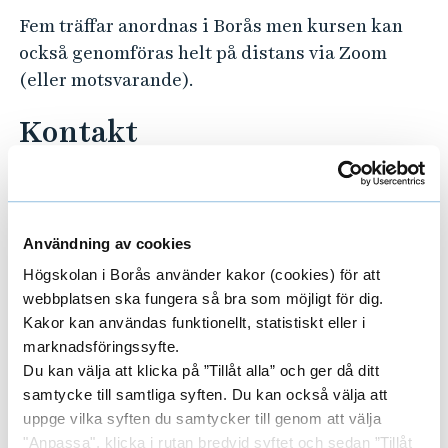
Fem träffar anordnas i Borås men kursen kan
också genomföras helt på distans via Zoom
(eller motsvarande).
Kontakt
Kursen ges vid Akademin för vård, arbetsliv
och välfärd (A2).
Användning av cookies
Har du frågor under din utbildningstid,
kontakta utbildningshandläggare via:
Högskolan i Borås använder kakor (cookies) för att
webbplatsen ska fungera så bra som möjligt för dig.
E-post:
a2@hb.se
Kakor kan användas funktionellt, statistiskt eller i
Telefon: 033-435 4012 (telefontid varje vardag
marknadsföringssyfte.
kl. 10:00–12:00)
Du kan välja att klicka på ”Tillåt alla” och ger då ditt
samtycke till samtliga syften. Du kan också välja att
Har du frågor kring val av studier och
uppge vilka syften du samtycker till genom att välja
kommande arbetsliv?
"Anpassa", klicka i rutan bredvid syftet och sedan ”Tillåt