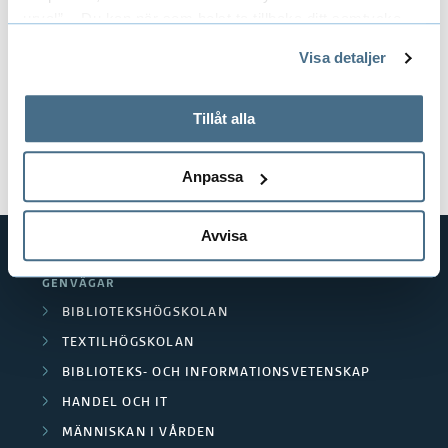
Kontakta studie- och karriärvägledningen
urval”. Du kan när som helst ta tillbaka ditt samtycke
genom att öppna CookieBot på vår sida och klicka på ”Ta
Kursansvarig:
Sara Larsson Fällman
Visa detaljer
tillbaka samtycke”.
På fliken "Information" kan du läsa om hur kakorna
Dokument
används och hur vi och våra leverantörer inhämtar och
Tillåt alla
behandlar personuppgifter.
Kursplan och litteraturlista (pdf)
Anpassa
Avvisa
GENVÄGAR
BIBLIOTEKSHÖGSKOLAN
TEXTILHÖGSKOLAN
BIBLIOTEKS- OCH INFORMATIONSVETENSKAP
HANDEL OCH IT
MÄNNISKAN I VÅRDEN