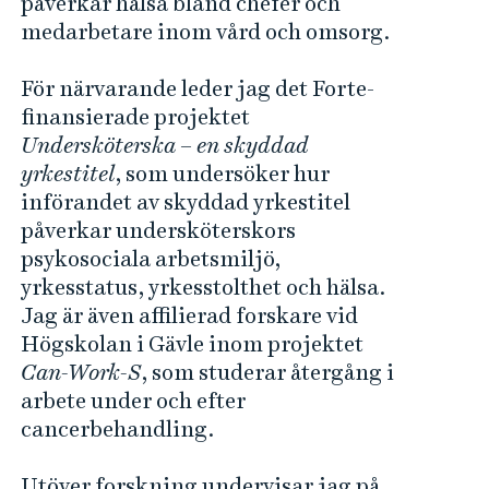
påverkar hälsa bland chefer och
medarbetare inom vård och omsorg.
För närvarande leder jag det Forte-
finansierade projektet
Undersköterska – en skyddad
yrkestitel
, som undersöker hur
införandet av skyddad yrkestitel
påverkar undersköterskors
psykosociala arbetsmiljö,
yrkesstatus, yrkesstolthet och hälsa.
Jag är även affilierad forskare vid
Högskolan i Gävle inom projektet
Can-Work-S
, som studerar återgång i
arbete under och efter
cancerbehandling.
Utöver forskning undervisar jag på