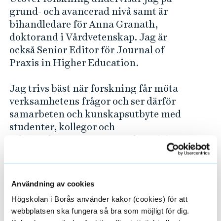
grund- och avancerad nivå samt är
bihandledare för Anna Granath,
doktorand i Vårdvetenskap. Jag är
också Senior Editor för Journal of
Praxis in Higher Education.
Jag trivs bäst när forskning får möta
verksamhetens frågor och ser därför
samarbeten och kunskapsutbyte med
studenter, kollegor och
yrkesverksamma som en viktig del av
mitt arbete. Hör gärna av dig om du
har frågor, funderingar eller vill
utbyta tankar kring arbetsliv, hälsa
Användning av cookies
och utveckling inom vård och
Högskolan i Borås använder kakor (cookies) för att
omsorg.
webbplatsen ska fungera så bra som möjligt för dig.
Uppdrag