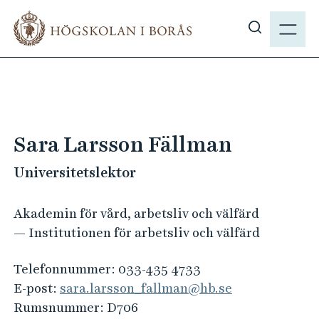
H
M
o
E
V
p
N
i
p
Y
s
a
a
t
s
i
ö
l
Sara Larsson Fällman
k
l
p
Universitetslektor
h
å
u
h
v
Akademin för vård, arbetsliv och välfärd
b
u
— Institutionen för arbetsliv och välfärd
.
d
s
i
Telefonnummer:
033-435 4733
e
n
E-post:
sara.larsson_fallman@hb.se
n
Rumsnummer:
D706