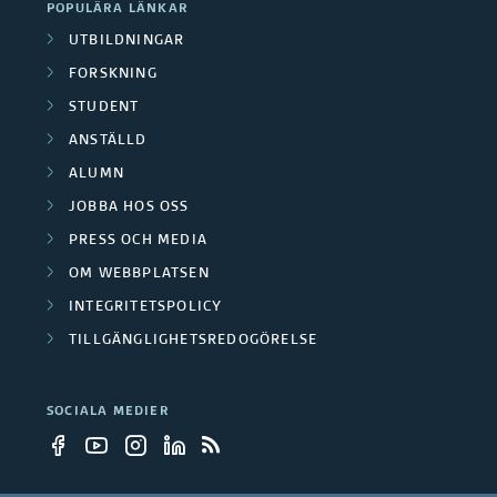
n
POPULÄRA LÄNKAR
m
r
k
UTBILDNINGAR
i
b
s
FORSKNING
a
n
i
STUDENT
k
r
ANSTÄLLD
g
l
n
g
ALUMN
s
d
i
JOBBA HOS OSS
r
p
n
PRESS OCH MEDIA
n
u
OM WEBBPLATSEN
r
i
g
p
INTEGRITETSPOLICY
o
n
s
TILLGÄNGLIGHETSREDOGÖRELSE
p
j
g
p
e
e
SOCIALA MEDIER
a
r
r
k
r
o