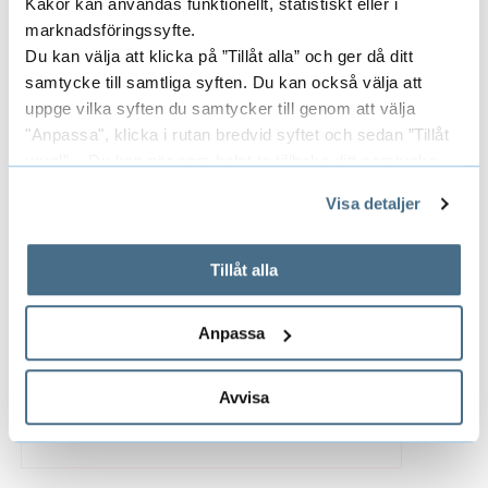
Kakor kan användas funktionellt, statistiskt eller i
marknadsföringssyfte.
Senior Editor för Journal of Praxis in
Du kan välja att klicka på ”Tillåt alla” och ger då ditt
Higher Education.
samtycke till samtliga syften. Du kan också välja att
uppge vilka syften du samtycker till genom att välja
"Anpassa", klicka i rutan bredvid syftet och sedan ”Tillåt
urval”. Du kan när som helst ta tillbaka ditt samtycke
Bihandledare för följande
genom att öppna CookieBot på vår sida och klicka på ”Ta
Visa detaljer
tillbaka samtycke”.
doktorander
På fliken "Information" kan du läsa om hur kakorna
används och hur vi och våra leverantörer inhämtar och
Tillåt alla
behandlar personuppgifter.
ANNA GRANATH
DOKTORAND
Anpassa
Avvisa
033-435 4851
anna.granath@hb.se