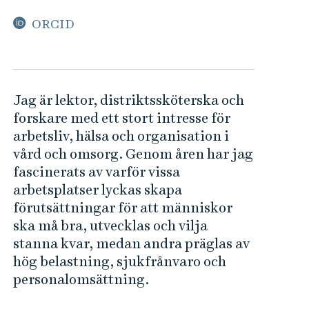
e
h
ORCID
å
l
l
e
Jag är lektor, distriktssköterska och
t
forskare med ett stort intresse för
arbetsliv, hälsa och organisation i
vård och omsorg. Genom åren har jag
fascinerats av varför vissa
arbetsplatser lyckas skapa
förutsättningar för att människor
ska må bra, utvecklas och vilja
stanna kvar, medan andra präglas av
hög belastning, sjukfrånvaro och
personalomsättning.