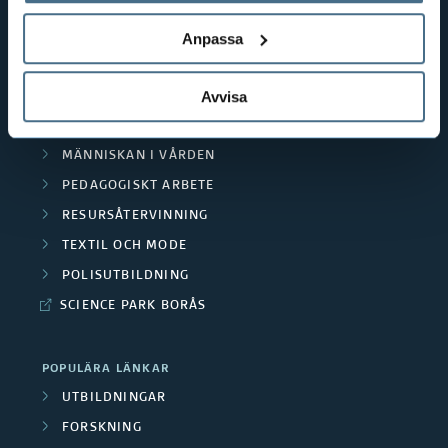
behandlar personuppgifter.
GENVÄGAR
BIBLIOTEKSHÖGSKOLAN
Anpassa
TEXTILHÖGSKOLAN
Avvisa
BIBLIOTEKS- OCH INFORMATIONSVETENSKAP
HANDEL OCH IT
MÄNNISKAN I VÅRDEN
PEDAGOGISKT ARBETE
RESURSÅTERVINNING
TEXTIL OCH MODE
POLISUTBILDNING
SCIENCE PARK BORÅS
POPULÄRA LÄNKAR
UTBILDNINGAR
FORSKNING