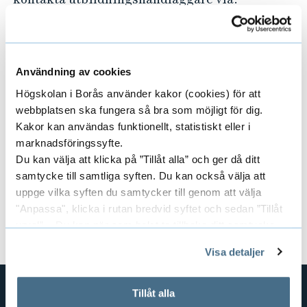
E-post:
a3@hb.se
v
Telefon: 033-435 4013 (telefontid varje vardag
kl. 10:00–12:00)
Användning av cookies
Har du frågor kring val av studier och
Högskolan i Borås använder kakor (cookies) för att
kommande arbetsliv?
webbplatsen ska fungera så bra som möjligt för dig.
Kontakta studie- och karriärvägledningen
Kakor kan användas funktionellt, statistiskt eller i
marknadsföringssyfte.
Kursansvarig:
Gisela Bohlin
Du kan välja att klicka på ”Tillåt alla” och ger då ditt
samtycke till samtliga syften. Du kan också välja att
Dokument
uppge vilka syften du samtycker till genom att välja
"Anpassa", klicka i rutan bredvid syftet och sedan ”Tillåt
Kursplan och litteraturlista (pdf)
urval”. Du kan när som helst ta tillbaka ditt samtycke
genom att öppna CookieBot på vår sida och klicka på ”Ta
Visa detaljer
tillbaka samtycke”.
På fliken "Information" kan du läsa om hur kakorna
används och hur vi och våra leverantörer inhämtar och
Tillåt alla