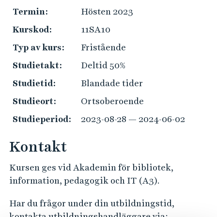
g
e
Termin:
Hösten 2023
h
V
å
Kurskod:
11SA10
l
ä
Typ av kurs:
Fristående
l
l
e
Studietakt:
Deltid 50%
t
k
Studietid:
Blandade tider
o
Studieort:
Ortsoberoende
m
Studieperiod:
2023-08-28 — 2024-06-02
s
Kontakt
t
Kursen ges vid Akademin för bibliotek,
b
information, pedagogik och IT (A3).
r
Har du frågor under din utbildningstid,
e
kontakta utbildningshandläggare via: