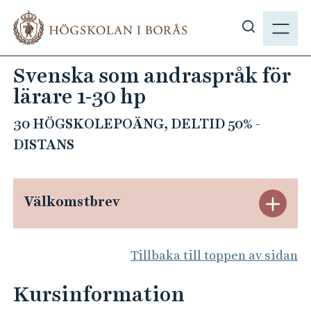
H
M
o
E
V
p
N
i
p
Svenska som andraspråk för
Y
s
a
lärare 1-30 hp
a
t
s
i
30 HÖGSKOLEPOÄNG, DELTID 50% -
ö
l
DISTANS
k
l
p
h
å
u
Välkomstbrev
h
S
v
b
u
t
.
d
Tillbaka till toppen av sidan
s
ä
i
e
n
n
Kursinformation
n