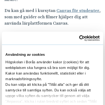
f
Du kan gå med i kursytan
Canvas för studenter
,
o
r
som med guider och filmer hjälper dig att
m
använda lärplattformen Canvas.
e
Vid frågor om funktioner i Canvas kan du mejla
n
supporten via
canvas@hb.se
.
C
a
Vid tekniska problem, exempelvis om du får ett
n
Användning av cookies
felmeddelande när du försöker komma till
v
Högskolan i Borås använder kakor (cookies) för att
Canvas inloggningssida, kan du kontakta IT:s
a
webbplatsen ska fungera så bra som möjligt för dig.
servicedesk via
it@hb.se
.
s
Kakor kan användas funktionellt, statistiskt eller i
marknadsföringssyfte.
Du kan välja att klicka på ”Tillåt alla” och ger då ditt
samtycke till samtliga syften. Du kan också välja att
uppge vilka syften du samtycker till genom att välja
B
"Anpassa", klicka i rutan bredvid syftet och sedan ”Tillåt