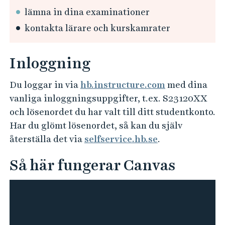
e
lämna in dina examinationer
h
kontakta lärare och kurskamrater
å
l
l
Inloggning
e
t
Du loggar in via
hb.instructure.com
med dina
vanliga inloggningsuppgifter, t.ex. S23120XX
och lösenordet du har valt till ditt studentkonto.
Har du glömt lösenordet, så kan du själv
återställa det via
selfservice.hb.se
.
Så här fungerar Canvas
S
å
h
ä