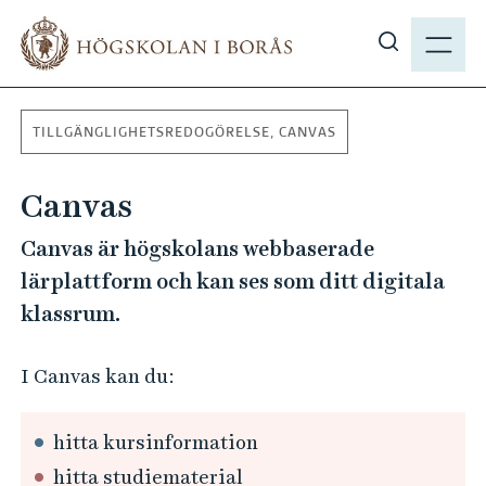
H
M
o
E
V
p
N
i
p
Y
s
a
TILLGÄNGLIGHETSREDOGÖRELSE, CANVAS
a
t
s
i
Canvas
ö
l
k
l
Canvas är högskolans webbaserade
p
h
lärplattform och kan ses som ditt digitala
å
u
klassrum.
h
v
b
u
.
I Canvas kan du:
d
s
i
e
n
hitta kursinformation
n
hitta studiematerial