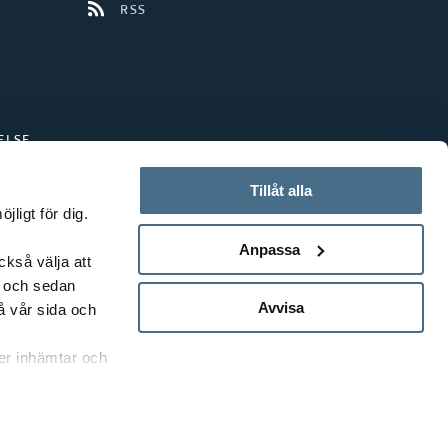
RSS
ELSE
Tillåt alla
ligt för dig.
Anpassa
ckså välja att
t och sedan
Avvisa
å vår sida och
rer inhämtar och