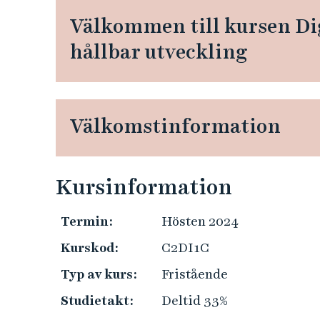
e
h
Välkommen till kursen Dig
å
hållbar utveckling
l
l
e
t
Välkomstinformation
Kursinformation
Termin:
Hösten 2024
Kurskod:
C2DI1C
Typ av kurs:
Fristående
Studietakt:
Deltid 33%