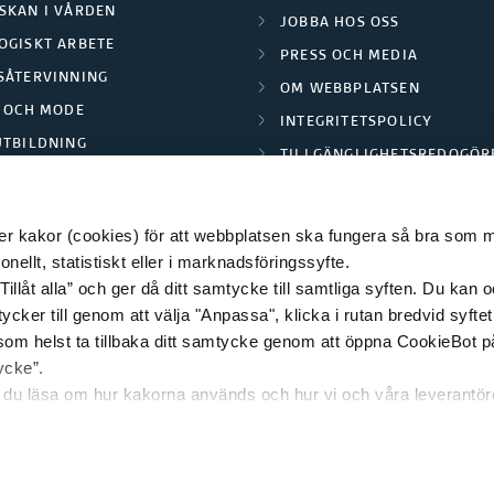
b
SKAN I VÅRDEN
JOBBA HOS OSS
a
OGISKT ARBETE
PRESS OCH MEDIA
r
SÅTERVINNING
OM WEBBPLATSEN
u
L OCH MODE
INTEGRITETSPOLICY
t
UTBILDNING
TILLGÄNGLIGHETSREDOGÖR
v
E PARK BORÅS
e
c
 kakor (cookies) för att webbplatsen ska fungera så bra som möj
k
ellt, statistiskt eller i marknadsföringssyfte.
l
Tillåt alla” och ger då ditt samtycke till samtliga syften. Du kan o
© 2026 HÖGSKOLAN I BORÅS
i
ycker till genom att välja "Anpassa", klicka i rutan bredvid syfte
n
 som helst ta tillbaka ditt samtycke genom att öppna CookieBot p
g
ycke”.
n du läsa om hur kakorna används och hur vi och våra leverantö