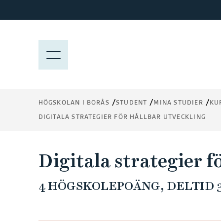
H
o
p
p
M
a
E
t
N
i
Y
l
HÖGSKOLAN I BORÅS
STUDENT
MINA STUDIER
KU
l
DIGITALA STRATEGIER FÖR HÅLLBAR UTVECKLING
h
u
v
Digitala strategier f
u
d
4 HÖGSKOLEPOÄNG, DELTID 3
i
n
n