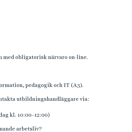
l
s
l
t
k
i
u
n
r
f
s
o
e
r
 med obligatorisk närvaro on-line.
n
m
D
a
i
t
g
formation, pedagogik och IT (A3).
i
i
o
ontakta utbildningshandläggare via:
t
n
a
dag kl. 10:00–12:00)
l
a
mmande arbetsliv?
s