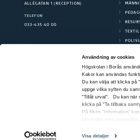
MÄNNI
ALLÉGATAN 1 (RECEPTION)
PEDAG
TELEFON
RESUR
033-435 40 00
TEXTI
POLIS
SCIENC
Användning av cookies
Högskolan i Borås använder
Kakor kan användas funktion
Du kan välja att klicka på ”
uppge vilka syften du samt
”Tillåt urval”. Du kan när
klicka på ”Ta tillbaka samt
På fliken "Information" ka
behandlar personuppgifter.
Visa detaljer