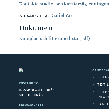
Kontakta studie- och karriärvägledninge
Kursansvarig:
Daniel Yar
Dokument
Kursplan och litteraturlista (pdf)
GENVÄGA
BIBLI
POSTADRESS
TEXTI
HÖGSKOLAN I BORÅS
BIBLIO
501 90 BORÅS
INFOR
HANDE
BESÖKSADRESS