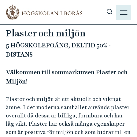
H
M
o
E
V
p
N
i
p
Plaster och miljön
Y
s
a
a
t
5 HÖGSKOLEPOÄNG, DELTID 50% -
s
i
DISTANS
ö
l
k
l
Välkommen till sommarkursen Plaster och
p
h
å
Miljön!
u
h
v
b
u
Plaster och miljön är ett aktuellt och viktigt
.
d
ämne. I det moderna samhället används plaster
s
i
överallt då dessa är billiga, formbara och har
e
n
låg vikt. Plaster har också många egenskaper
n
som är positiva för miljön och som bidrar till en