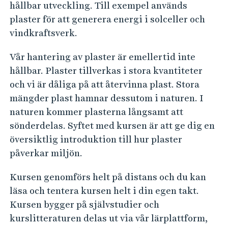
e
hållbar utveckling. Till exempel används
h
plaster för att generera energi i solceller och
å
vindkraftsverk.
l
l
Vår hantering av plaster är emellertid inte
e
hållbar. Plaster tillverkas i stora kvantiteter
t
och vi är dåliga på att återvinna plast. Stora
mängder plast hamnar dessutom i naturen. I
naturen kommer plasterna långsamt att
sönderdelas. Syftet med kursen är att ge dig en
översiktlig introduktion till hur plaster
påverkar miljön.
Kursen genomförs helt på distans och du kan
läsa och tentera kursen helt i din egen takt.
Kursen bygger på självstudier och
kurslitteraturen delas ut via vår lärplattform,