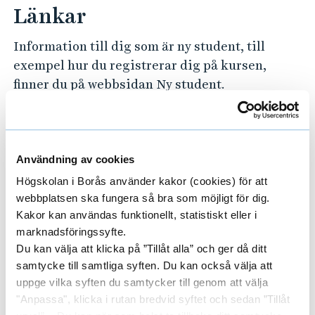
Länkar
Information till dig som är ny student, till
exempel hur du registrerar dig på kursen,
finner du på webbsidan Ny student.
Ny student
Kursinformation
Användning av cookies
Högskolan i Borås använder kakor (cookies) för att
Termin:
Våren 2022
webbplatsen ska fungera så bra som möjligt för dig.
Kurskod:
A260TG
Kakor kan användas funktionellt, statistiskt eller i
marknadsföringssyfte.
Typ av kurs:
Sommarkurs
Du kan välja att klicka på ”Tillåt alla” och ger då ditt
Studietakt:
Deltid 50%
samtycke till samtliga syften. Du kan också välja att
uppge vilka syften du samtycker till genom att välja
Studietid:
Blandade tider
"Anpassa", klicka i rutan bredvid syftet och sedan ”Tillåt