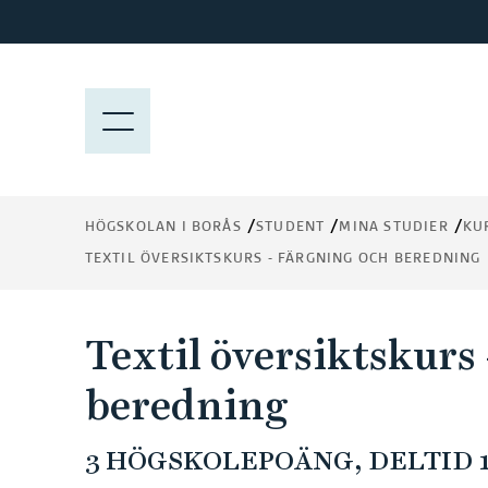
H
o
p
p
M
a
E
t
N
i
Y
l
HÖGSKOLAN I BORÅS
STUDENT
MINA STUDIER
KU
l
TEXTIL ÖVERSIKTSKURS - FÄRGNING OCH BEREDNING
h
u
v
Textil översiktskurs
u
d
beredning
i
n
3 HÖGSKOLEPOÄNG, DELTID 1
n