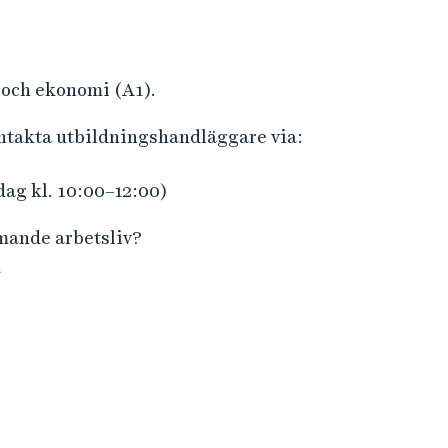
n
f
o
r
 och ekonomi (A1).
m
ontakta utbildningshandläggare via:
a
t
dag kl. 10:00–12:00)
i
o
mmande arbetsliv?
n
n