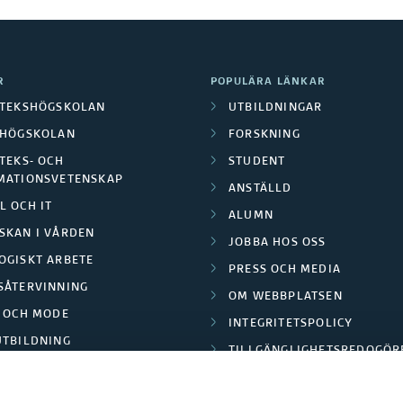
R
POPULÄRA LÄNKAR
OTEKSHÖGSKOLAN
UTBILDNINGAR
LHÖGSKOLAN
FORSKNING
TEKS- OCH
STUDENT
MATIONSVETENSKAP
ANSTÄLLD
L OCH IT
ALUMN
SKAN I VÅRDEN
JOBBA HOS OSS
OGISKT ARBETE
PRESS OCH MEDIA
SÅTERVINNING
OM WEBBPLATSEN
L OCH MODE
INTEGRITETSPOLICY
UTBILDNING
TILLGÄNGLIGHETSREDOGÖR
E PARK BORÅS