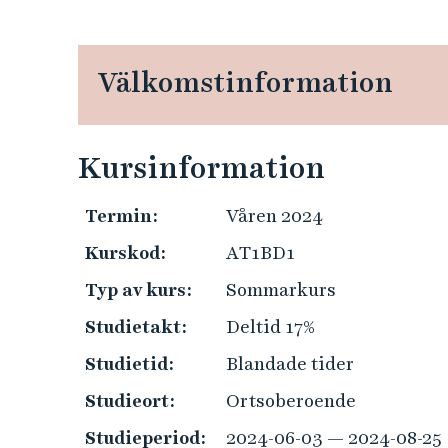
e
h
å
Välkomstinformation
l
l
e
t
Kursinformation
Termin:
Våren 2024
Kurskod:
AT1BD1
Typ av kurs:
Sommarkurs
Studietakt:
Deltid 17%
Studietid:
Blandade tider
Studieort:
Ortsoberoende
Studieperiod:
2024-06-03 — 2024-08-25