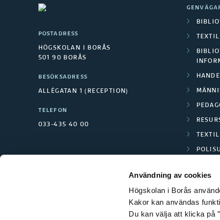
GENVÄGA
BIBLI
POSTADRESS
TEXTI
HÖGSKOLAN I BORÅS
BIBLIO
501 90 BORÅS
INFOR
HANDE
BESÖKSADRESS
MÄNNI
ALLÉGATAN 1 (RECEPTION)
PEDAG
TELEFON
RESUR
033-435 40 00
TEXTI
POLIS
SCIENC
Användning av cookies
Högskolan i Borås använder
Kakor kan användas funktion
Du kan välja att klicka på ”