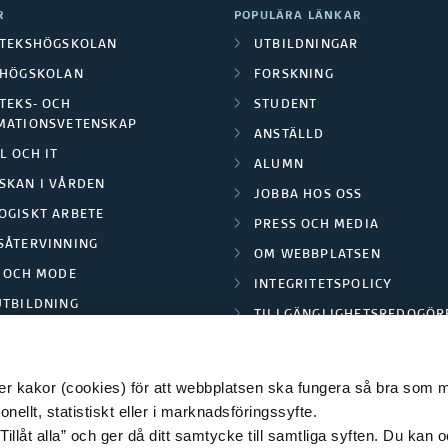
R
POPULÄRA LÄNKAR
OTEKSHÖGSKOLAN
UTBILDNINGAR
LHÖGSKOLAN
FORSKNING
TEKS- OCH
STUDENT
MATIONSVETENSKAP
ANSTÄLLD
L OCH IT
ALUMN
SKAN I VÅRDEN
JOBBA HOS OSS
OGISKT ARBETE
PRESS OCH MEDIA
SÅTERVINNING
OM WEBBPLATSEN
L OCH MODE
INTEGRITETSPOLICY
UTBILDNING
TILLGÄNGLIGHETSREDOGÖR
E PARK BORÅS
 kakor (cookies) för att webbplatsen ska fungera så bra som möj
ellt, statistiskt eller i marknadsföringssyfte.
Tillåt alla” och ger då ditt samtycke till samtliga syften. Du kan o