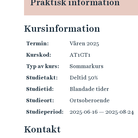
Praktisk information
e
h
å
l
Kursinformation
l
e
Termin:
Våren 2025
t
Kurskod:
AT1CT1
Typ av kurs:
Sommarkurs
Studietakt:
Deltid 50%
Studietid:
Blandade tider
Studieort:
Ortsoberoende
Studieperiod:
2025-06-16 — 2025-08-24
Kontakt