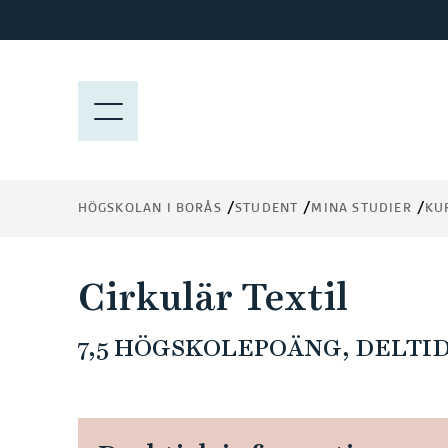
H
o
p
p
M
a
E
t
N
i
Y
l
HÖGSKOLAN I BORÅS
STUDENT
MINA STUDIER
KU
l
h
u
Cirkulär Textil
v
u
7,5 HÖGSKOLEPOÄNG, DELTID 
d
i
n
n