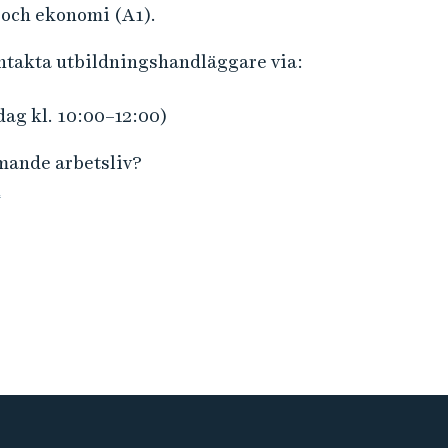
r
 och ekonomi (A1).
m
ontakta utbildningshandläggare via:
a
t
dag kl. 10:00–12:00)
i
o
mmande arbetsliv?
n
n