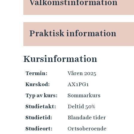
Välkomstinformation
e
h
å
l
Praktisk information
l
e
t
Kursinformation
Termin:
Våren 2025
Kurskod:
AX1PG1
Typ av kurs:
Sommarkurs
Studietakt:
Deltid 50%
Studietid:
Blandade tider
Studieort:
Ortsoberoende