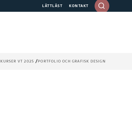
A
LÄTTLÄST
KONTAKT
n
g
e
s
ö
k
o
r
KURSER VT 2025
PORTFOLIO OCH GRAFISK DESIGN
d
i
d
e
s
k
t
o
p