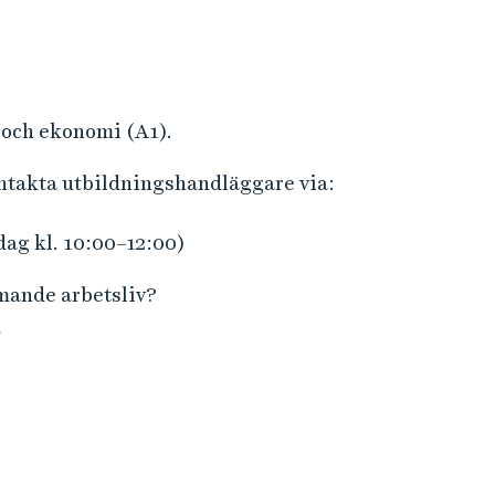
i
r
n
m
f
a
o
t
r
 och ekonomi (A1).
i
m
o
ontakta utbildningshandläggare via:
a
n
t
dag kl. 10:00–12:00)
i
o
mmande arbetsliv?
n
n