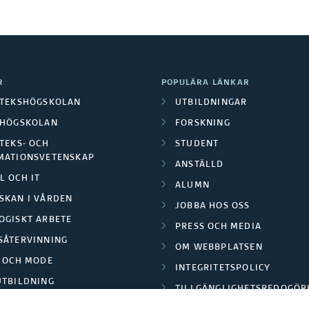
R
POPULÄRA LÄNKAR
OTEKSHÖGSKOLAN
UTBILDNINGAR
LHÖGSKOLAN
FORSKNING
TEKS- OCH
STUDENT
MATIONSVETENSKAP
ANSTÄLLD
L OCH IT
ALUMN
SKAN I VÅRDEN
JOBBA HOS OSS
OGISKT ARBETE
PRESS OCH MEDIA
SÅTERVINNING
OM WEBBPLATSEN
L OCH MODE
INTEGRITETSPOLICY
UTBILDNING
TILLGÄNGLIGHETSREDOGÖR
E PARK BORÅS