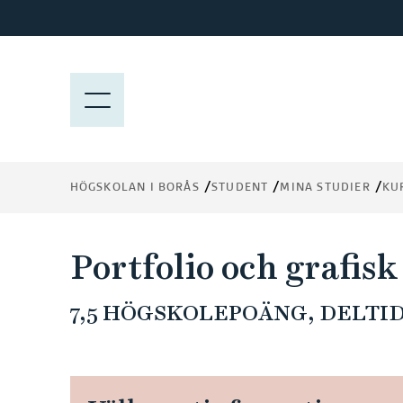
H
o
p
p
M
a
E
t
N
i
Y
l
HÖGSKOLAN I BORÅS
STUDENT
MINA STUDIER
KU
l
h
u
Portfolio och grafisk
v
u
7,5 HÖGSKOLEPOÄNG, DELTID 
d
i
n
n