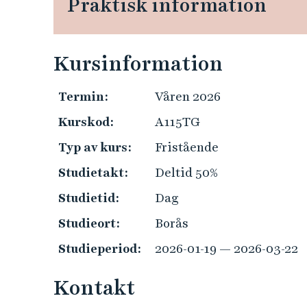
Praktisk information
e
h
å
l
Kursinformation
l
e
Termin:
Våren 2026
t
Kurskod:
A115TG
Typ av kurs:
Fristående
Studietakt:
Deltid 50%
Studietid:
Dag
Studieort:
Borås
Studieperiod:
2026-01-19 — 2026-03-22
Kontakt