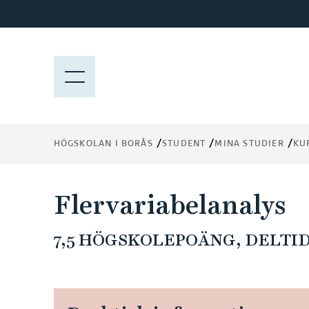
H
o
p
p
M
a
E
t
N
i
Y
l
HÖGSKOLAN I BORÅS
STUDENT
MINA STUDIER
KU
l
h
u
Flervariabelanalys
v
u
7,5 HÖGSKOLEPOÄNG, DELTID
d
i
n
n