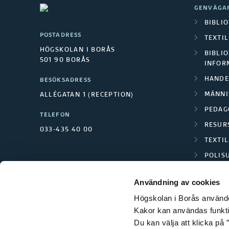
GENVÄGA
BIBLI
POSTADRESS
TEXTI
HÖGSKOLAN I BORÅS
BIBLIO
501 90 BORÅS
INFOR
HANDE
BESÖKSADRESS
MÄNNI
ALLÉGATAN 1 (RECEPTION)
PEDAG
TELEFON
RESUR
033-435 40 00
TEXTI
POLIS
SCIENC
Användning av cookies
Högskolan i Borås använder
Kakor kan användas funktion
Du kan välja att klicka på ”