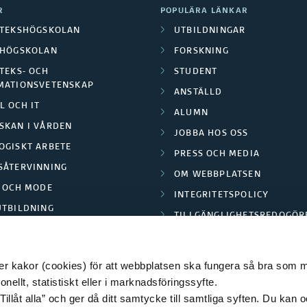
R
POPULÄRA LÄNKAR
OTEKSHÖGSKOLAN
UTBILDNINGAR
LHÖGSKOLAN
FORSKNING
TEKS- OCH
STUDENT
MATIONSVETENSKAP
ANSTÄLLD
L OCH IT
ALUMN
SKAN I VÅRDEN
JOBBA HOS OSS
OGISKT ARBETE
PRESS OCH MEDIA
SÅTERVINNING
OM WEBBPLATSEN
L OCH MODE
INTEGRITETSPOLICY
UTBILDNING
TILLGÄNGLIGHETSREDOGÖR
E PARK BORÅS
 kakor (cookies) för att webbplatsen ska fungera så bra som möj
ellt, statistiskt eller i marknadsföringssyfte.
Tillåt alla” och ger då ditt samtycke till samtliga syften. Du kan o