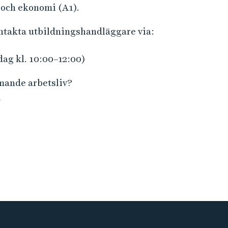
r
 och ekonomi (A1).
m
ontakta utbildningshandläggare via:
a
t
dag kl. 10:00–12:00)
i
o
mmande arbetsliv?
n
n