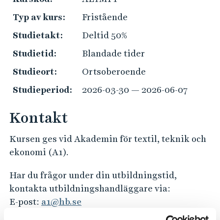
e
a
h
Typ av kurs:
Fristående
k
å
t
Studietakt:
Deltid 50%
l
i
l
Studietid:
Blandade tider
s
e
Studieort:
Ortsoberoende
k
t
i
Studieperiod:
2026-03-30 — 2026-06-07
n
f
Kontakt
o
Kursen ges vid Akademin för textil, teknik och
r
ekonomi (A1).
m
a
Har du frågor under din utbildningstid,
t
kontakta utbildningshandläggare via:
i
E-post:
a1@hb.se
o
Telefon: 033-435 4011 (telefontid varje vardag
n