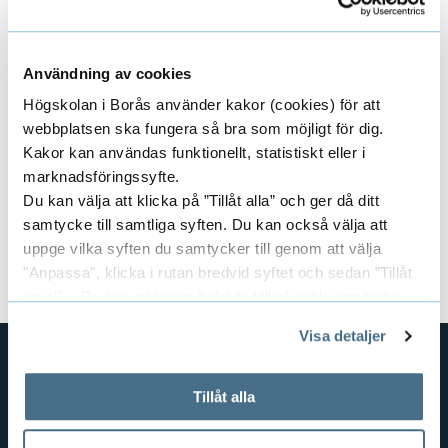
kl. 10:00–12:00)
Har du frågor kring val av studier och
Användning av cookies
kommande arbetsliv?
Högskolan i Borås använder kakor (cookies) för att
Kontakta studie- och karriärvägledningen
webbplatsen ska fungera så bra som möjligt för dig.
Kakor kan användas funktionellt, statistiskt eller i
Kursansvarig:
Philip Warkander
marknadsföringssyfte.
Du kan välja att klicka på ”Tillåt alla” och ger då ditt
Dokument
samtycke till samtliga syften. Du kan också välja att
uppge vilka syften du samtycker till genom att välja
Kursplan och litteraturlista (pdf)
"Anpassa", klicka i rutan bredvid syftet och sedan ”Tillåt
urval”. Du kan när som helst ta tillbaka ditt samtycke
genom att öppna CookieBot på vår sida och klicka på ”Ta
Visa detaljer
tillbaka samtycke”.
På fliken "Information" kan du läsa om hur kakorna
används och hur vi och våra leverantörer inhämtar och
GENVÄGAR
Tillåt alla
behandlar personuppgifter.
BIBLIOTEKSHÖGSKOLAN