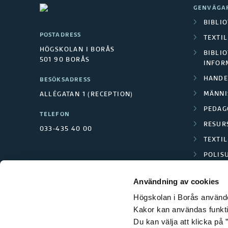
GENVÄGA
BIBLI
POSTADRESS
TEXTI
HÖGSKOLAN I BORÅS
BIBLIO
501 90 BORÅS
INFOR
HANDE
BESÖKSADRESS
MÄNNI
ALLÉGATAN 1 (RECEPTION)
PEDAG
TELEFON
RESUR
033-435 40 00
TEXTI
POLIS
SCIENC
Användning av cookies
Högskolan i Borås använder
Kakor kan användas funktion
Du kan välja att klicka på ”