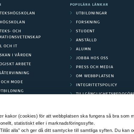
R
POPULÄRA LÄNKAR
OTEKSHÖGSKOLAN
UTBILDNINGAR
LHÖGSKOLAN
FORSKNING
TEKS- OCH
STUDENT
MATIONSVETENSKAP
ANSTÄLLD
L OCH IT
ALUMN
SKAN I VÅRDEN
JOBBA HOS OSS
OGISKT ARBETE
PRESS OCH MEDIA
SÅTERVINNING
OM WEBBPLATSEN
L OCH MODE
INTEGRITETSPOLICY
UTBILDNING
TILLGÄNGLIGHETSREDOGÖR
E PARK BORÅS
 kakor (cookies) för att webbplatsen ska fungera så bra som möj
ellt, statistiskt eller i marknadsföringssyfte.
Tillåt alla” och ger då ditt samtycke till samtliga syften. Du kan o