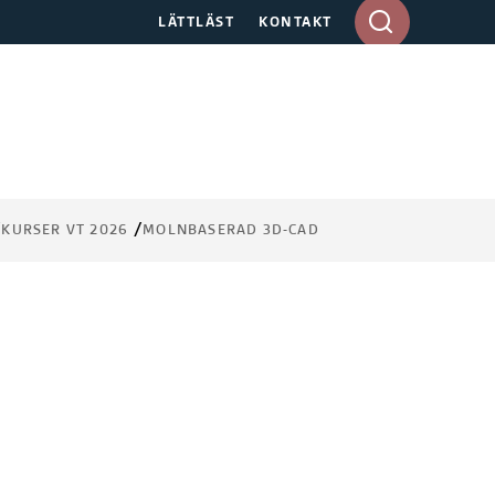
A
LÄTTLÄST
KONTAKT
n
g
e
s
ö
k
o
r
KURSER VT 2026
MOLNBASERAD 3D-CAD
d
i
d
e
s
k
t
o
p