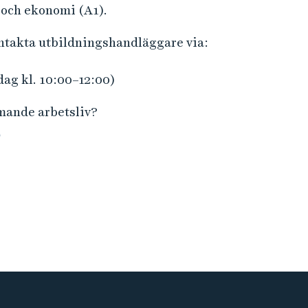
r
 och ekonomi (A1).
m
ontakta utbildningshandläggare via:
a
t
dag kl. 10:00–12:00)
i
o
mmande arbetsliv?
n
n