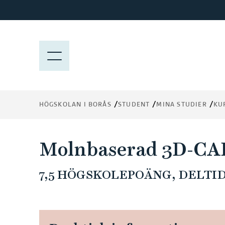
H
o
p
p
M
a
E
t
N
i
Y
l
HÖGSKOLAN I BORÅS
STUDENT
MINA STUDIER
KU
l
h
u
Molnbaserad 3D-CA
v
u
7,5 HÖGSKOLEPOÄNG, DELTID 
d
i
n
n