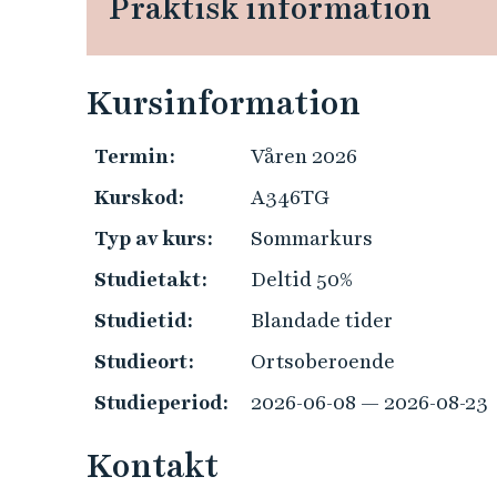
Praktisk information
e
h
å
l
Kursinformation
l
e
Termin:
Våren 2026
t
Kurskod:
A346TG
Typ av kurs:
Sommarkurs
Studietakt:
Deltid 50%
Studietid:
Blandade tider
Studieort:
Ortsoberoende
Studieperiod:
2026-06-08 — 2026-08-23
Kontakt