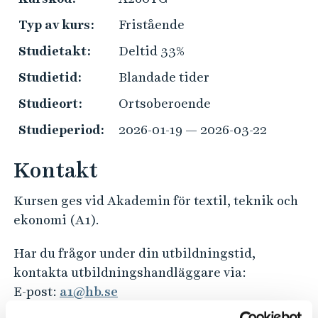
e
a
h
Typ av kurs:
Fristående
k
å
t
Studietakt:
Deltid 33%
l
i
l
Studietid:
Blandade tider
s
e
Studieort:
Ortsoberoende
k
t
i
Studieperiod:
2026-01-19 — 2026-03-22
n
f
Kontakt
o
Kursen ges vid Akademin för textil, teknik och
r
ekonomi (A1).
m
a
Har du frågor under din utbildningstid,
t
kontakta utbildningshandläggare via:
i
E-post:
a1@hb.se
o
Telefon: 033-435 4011 (telefontid varje vardag
n