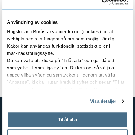
kl. 10:00–12:00)
Har du frågor kring val av studier och
Användning av cookies
kommande arbetsliv?
Högskolan i Borås använder kakor (cookies) för att
Kontakta studie- och karriärvägledningen
webbplatsen ska fungera så bra som möjligt för dig.
Kakor kan användas funktionellt, statistiskt eller i
Kursansvarig:
Dan Åkesson
marknadsföringssyfte.
Du kan välja att klicka på ”Tillåt alla” och ger då ditt
Dokument
samtycke till samtliga syften. Du kan också välja att
uppge vilka syften du samtycker till genom att välja
Kursplan och litteraturlista (pdf)
"Anpassa", klicka i rutan bredvid syftet och sedan ”Tillåt
urval”. Du kan när som helst ta tillbaka ditt samtycke
genom att öppna CookieBot på vår sida och klicka på ”Ta
Visa detaljer
tillbaka samtycke”.
På fliken "Information" kan du läsa om hur kakorna
används och hur vi och våra leverantörer inhämtar och
GENVÄGAR
Tillåt alla
behandlar personuppgifter.
BIBLIOTEKSHÖGSKOLAN