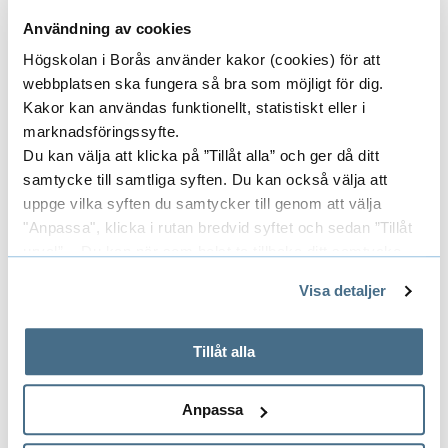
Fortsätt skölja området i ca. 20–30 minuter
Användning av cookies
Högskolan i Borås använder kakor (cookies) för att
Ögonskador (stänk av
webbplatsen ska fungera så bra som möjligt för dig.
frätande ämnen)
Kakor kan användas funktionellt, statistiskt eller i
marknadsföringssyfte.
Du kan välja att klicka på ”Tillåt alla” och ger då ditt
Skölj ögonen omedelbart med mycket
samtycke till samtliga syften. Du kan också välja att
vatten
uppge vilka syften du samtycker till genom att välja
Håll ögonlocket öppet under sköljningen
"Anpassa", klicka i rutan bredvid syftet och sedan ”Tillåt
urval”. Du kan när som helst ta tillbaka ditt samtycke
Fortsätt skölja i ca. 20 minuter
genom att öppna CookieBot på vår sida och klicka på ”Ta
Visa detaljer
tillbaka samtycke”.
Vid kontakt med SOS Alarm
På fliken "Information" kan du läsa om hur kakorna
används och hur vi och våra leverantörer inhämtar och
Tillåt alla
och högskolans
behandlar personuppgifter.
larmnummer var beredd att
Anpassa
uppge följande: