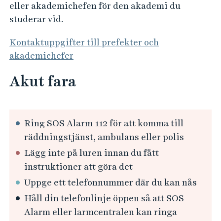
e
eller akademichefen för den akademi du
h
studerar vid.
å
l
Kontaktuppgifter till prefekter och
l
akademichefer
e
Akut fara
t
Ring SOS Alarm 112 för att komma till
räddningstjänst, ambulans eller polis
Lägg inte på luren innan du fått
instruktioner att göra det
Uppge ett telefonnummer där du kan nås
Håll din telefonlinje öppen så att SOS
Alarm eller larmcentralen kan ringa