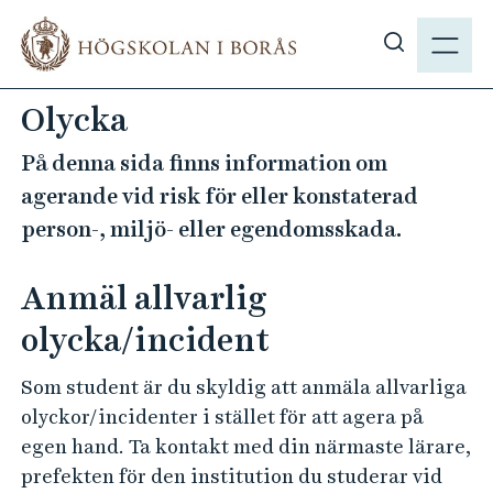
H
M
o
E
V
p
N
i
p
Olycka
Y
s
a
a
t
På denna sida finns information om
s
i
agerande vid risk för eller konstaterad
ö
l
person-, miljö- eller egendomsskada.
k
l
p
h
Anmäl allvarlig
å
u
h
v
olycka/incident
b
u
.
d
Som student är du skyldig att anmäla allvarliga
s
i
olyckor/incidenter i stället för att agera på
e
n
egen hand. Ta kontakt med din närmaste lärare,
n
prefekten för den institution du studerar vid