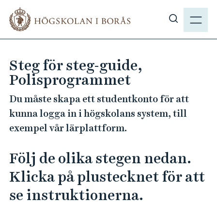
H
M
o
E
V
p
N
i
p
Y
s
a
Steg för steg-guide,
a
t
Polisprogrammet
s
i
ö
l
Du måste skapa ett studentkonto för att
k
l
kunna logga in i högskolans system, till
p
h
exempel vår lärplattform.
å
u
h
v
b
Följ de olika stegen nedan.
u
.
d
Klicka på plustecknet för att
s
i
e
se instruktionerna.
n
n