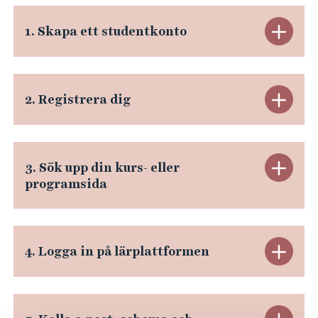
e
h
S
1. Skapa ett studentkonto
å
t
l
l
ä
e
S
2. Registrera dig
t
n
t
g
ä
S
3. Sök upp din kurs- eller
1
n
programsida
t
.
g
ä
S
2
S
4. Logga in på lärplattformen
n
k
.
t
g
a
R
ä
3
p