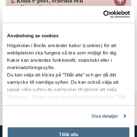
S
5. Kolla e-post, schema och
e
n
studieresultat
.
a
t
g
g
S
e
ä
i
4
ö
t
S
Användning av cookies
6. Studentkår &
n
s
studerandeorganisation
.
k
Högskolan i Borås använder kakor (cookies) för att
t
t
g
t
webbplatsen ska fungera så bra som möjligt för dig.
L
u
s
ä
Kakor kan användas funktionellt, statistiskt eller i
5
r
marknadsföringssyfte.
o
p
t
S
7. Skaffa lånekort och passerkort
n
.
Du kan välja att klicka på ”Tillåt alla” och ger då ditt
e
g
p
samtycke till samtliga syften. Du kan också välja att
u
t
g
K
r
uppge vilka syften du samtycker till genom att välja
g
d
d
ä
6
"Anpassa", klicka i rutan bredvid syftet och sedan ”Tillåt
o
a
Sidansvarig:
Matilda Skagerlind
urval”. Du kan när som helst ta tillbaka ditt samtycke
a
i
e
n
.
Uppdaterad: 2026-06-01
l
genom att öppna CookieBot på vår sida och klicka på ”Ta
d
Visa detaljer
i
n
tillbaka samtycke”.
n
g
S
l
i
På fliken "Information" kan du läsa om hur kakorna
n
k
t
7
t
används och hur vi och våra leverantörer inhämtar och
a
Tillåt alla