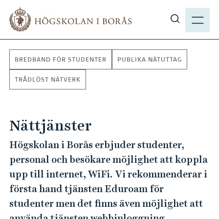
H
M
o
E
V
p
N
i
p
Y
s
a
BREDBAND FÖR STUDENTER
PUBLIKA NÄTUTTAG
a
t
s
i
TRÅDLÖST NÄTVERK
ö
l
k
l
p
h
Nättjänster
å
u
h
Högskolan i Borås erbjuder studenter,
v
b
u
personal och besökare möjlighet att koppla
.
d
upp till internet, WiFi. Vi rekommenderar i
s
i
första hand tjänsten Eduroam för
e
n
studenter men det finns även möjlighet att
n
använda tjänsten webbinloggning.