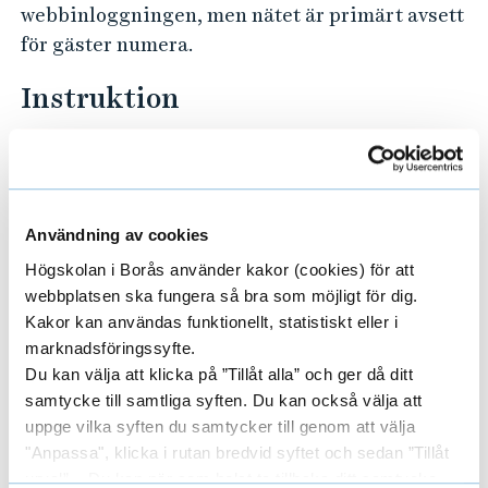
webbinloggningen, men nätet är primärt avsett
för gäster numera.
Instruktion
Välj det trådlösa nätet HB-GUEST (SSID)
Starta webbläsare (t.ex. Mozilla Firefox)
och skriv valfri adress
Användning av cookies
Du kommer då till en inloggningssida,
Högskolan i Borås använder kakor (cookies) för att
logga in med användarnamn och lösenord
webbplatsen ska fungera så bra som möjligt för dig.
Kakor kan användas funktionellt, statistiskt eller i
marknadsföringssyfte.
Observera att kryptering skall vara avslagen
Du kan välja att klicka på ”Tillåt alla” och ger då ditt
och anslutningen skall vara inställd för
samtycke till samtliga syften. Du kan också välja att
Servertilldelad IP-adress och DNS. På vissa
uppge vilka syften du samtycker till genom att välja
datorer måste det trådlösa nätverkskortet
"Anpassa", klicka i rutan bredvid syftet och sedan ”Tillåt
aktiveras, se datorns instruktion.
urval”. Du kan när som helst ta tillbaka ditt samtycke