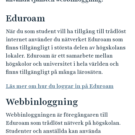
e
h
Eduroam
å
l
När du som student vill ha tillgång till trådlöst
l
internet använder du nätverket Eduroam som
e
finns tillgängligt i största delen av högskolans
t
lokaler. Eduroam är ett samarbete mellan
högskolor och universitet i hela världen och
finns tillgängligt på många lärosäten.
Läs mer om hur du loggar in på Eduroam
Webbinloggning
Webbinloggningen är föregångaren till
Eduroam som trådlöst nätverk på högskolan.
Studenter och anställda kan använda