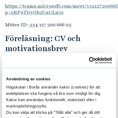
https://teams.microsoft.com/meet/33412720066
p=0RP9TivyGb2UnCLu5o
Mötes-ID: 334 127 200 666 03
Föreläsning: CV och
motivationsbrev
Datum: 16 april
Tid: 12:10-12:50
Plats: Zoom
Användning av cookies
Varje CV och motivationsbrev kan förbättras!
Högskolan i Borås använder kakor (cookies) för att
Kom och lyssna på vad du kan göra för att få det
webbplatsen ska fungera så bra som möjligt för dig.
Kakor kan användas funktionellt, statistiskt eller i
att sticka ut mer och fånga uppmärksamheten
marknadsföringssyfte.
hos en framtida arbetsgivare.
Du kan välja att klicka på ”Tillåt alla” och ger då ditt