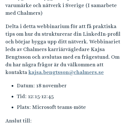
e
varumärke och nätverk i Sverige (I samarbete
h
med Chalmers)
å
l
Delta i detta webbinarium för att få praktiska
l
tips om hur du strukturerar din LinkedIn-profil
e
och börjar bygga upp ditt nätverk. Webbinariet
t
leds av Chalmers karriärvägledare Kajsa
Bengtsson och avslutas med en frågestund. Om
du har några frågor är du välkommen att
kontakta
kajsa.bengtsson@chalmers.se
Datum: 18 november
Tid: 12:15-12:45
Plats: Microsoft teams-möte
Anslut till: