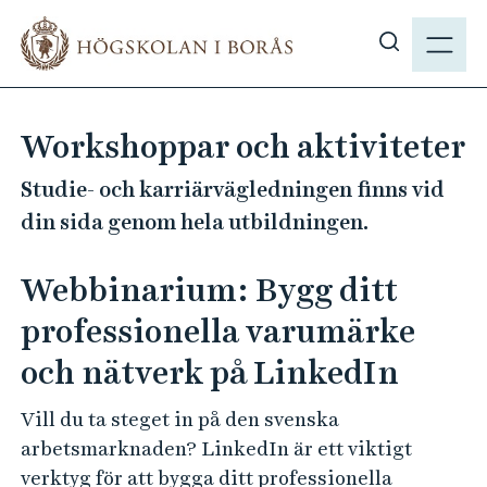
H
M
o
E
V
p
N
i
p
Y
s
a
Workshoppar och aktiviteter
a
t
s
i
Studie- och karriärvägledningen finns vid
ö
l
din sida genom hela utbildningen.
k
l
p
h
Webbinarium: Bygg ditt
å
u
h
v
professionella varumärke
b
u
och nätverk på LinkedIn
.
d
s
i
Vill du ta steget in på den svenska
e
n
arbetsmarknaden? LinkedIn är ett viktigt
n
verktyg för att bygga ditt professionella