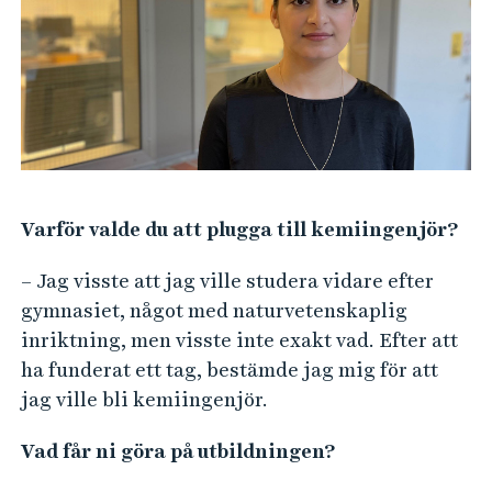
e
h
å
l
l
e
t
Varför valde du att plugga till kemiingenjör?
– Jag visste att jag ville studera vidare efter
gymnasiet, något med naturvetenskaplig
inriktning, men visste inte exakt vad. Efter att
ha funderat ett tag, bestämde jag mig för att
jag ville bli kemiingenjör.
Vad får ni göra på utbildningen?