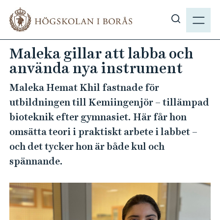
H
M
o
E
V
p
N
i
p
Maleka gillar att labba och
Y
s
a
använda nya instrument
a
t
s
i
Maleka Hemat Khil fastnade för
ö
l
utbildningen till Kemiingenjör – tillämpad
k
l
bioteknik efter gymnasiet. Här får hon
p
h
å
omsätta teori i praktiskt arbete i labbet –
u
h
v
och det tycker hon är både kul och
b
u
spännande.
.
d
s
i
e
n
n