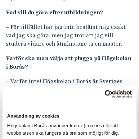
Vad vill du göra efter utbildningen?
– För tillfället har jag inte bestämt mig exakt
vad jag ska göra, men jag tror att jag vill
studera vidare och åtminstone ta en master.
Varför ska man välja att plugga på Högskolan
i Borås?
– Varför inte! Högskolan i Borås är Sveriges
största högskola som erbjuder många
utbildningar inom många områden, allt från
lärarutbildning och utbildning inom vård till
ingenjörsutbildningar. Lärarna finns där för
Användning av cookies
dig och vägleder dig när du behöver det. Efter
Högskolan i Borås använder kakor (cookies) för att
utbildningen till ingenjör finns här även olika
webbplatsen ska fungera så bra som möjligt för dig.