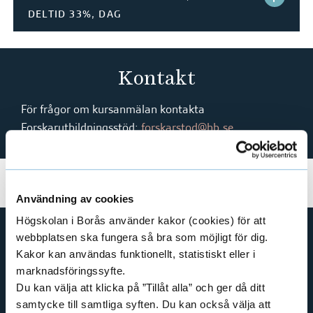
e
DELTID 33%, DAG
h
T
å
Ä
l
Kontakt
l
N
e
För frågor om kursanmälan kontakta
t
G
Forskarutbildningsstöd:
forskarstod@hb.se
H
B
-
Användning av cookies
Högskolan i Borås använder kakor (cookies) för att
F
webbplatsen ska fungera så bra som möjligt för dig.
B
Kakor kan användas funktionellt, statistiskt eller i
GENVÄGAR
marknadsföringssyfte.
BIBLIOTEKSHÖGSKOLAN
I
Du kan välja att klicka på ”Tillåt alla” och ger då ditt
TEXTILHÖGSKOLAN
samtycke till samtliga syften. Du kan också välja att
0