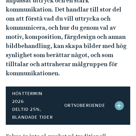
anpassat uttryck och en stark
e
h
kommunikation. Det handlar till stor del
å
om att förstå vad du vill uttrycka och
l
kommunicera, och hur du genom val av
l
motiv, komposition, färgdesign och annan
e
bildbehandling, kan skapa bilder med hög
t
synlighet som berättar något, och som
tilltalar och attraherar målgruppen för
kommunikationen.
HÖSTTERMIN
2026
ORTSOBEROENDE
S
DELTID 25%,
BLANDADE TIDER
T
Ä