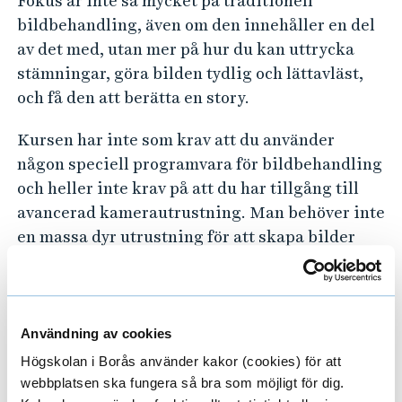
Fokus är inte så mycket på traditionell
N
bildbehandling, även om den innehåller en del
av det med, utan mer på hur du kan uttrycka
G
stämningar, göra bilden tydlig och lättavläst,
H
och få den att berätta en story.
B
Kursen har inte som krav att du använder
någon speciell programvara för bildbehandling
-
och heller inte krav på att du har tillgång till
3
avancerad kamerautrustning. Man behöver inte
en massa dyr utrustning för att skapa bilder
4
med ett anpassat uttryck och som har en hög
6
dragningskraft. I stället handlar det om att ha
idéer och att kunna omsätta dem till ett visuellt
6
uttryck. Du klarar dig gott med en vanlig
Användning av cookies
2
mobiltelefonkamera och gratisprogram för
Högskolan i Borås använder kakor (cookies) för att
bildbearbetning.
webbplatsen ska fungera så bra som möjligt för dig.