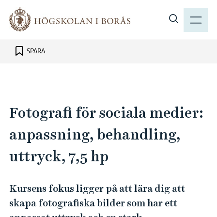
H
M
o
E
V
p
N
i
p
Y
s
SPARA
a
a
t
s
i
ö
l
k
l
Fotografi för sociala medier:
p
h
å
u
anpassning, behandling,
h
v
uttryck, 7,5 hp
b
u
.
d
s
i
Kursens fokus ligger på att lära dig att
e
n
skapa fotografiska bilder som har ett
n