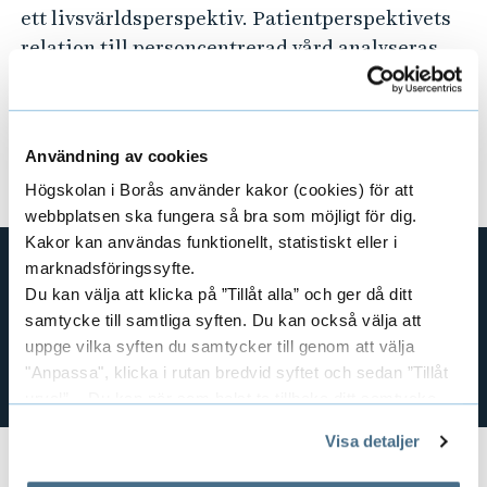
B
ett livsvärldsperspektiv. Patientperspektivets
G
relation till personcentrerad vård analyseras.
-
H
Vidare problematiseras dimensioner av hälsa,
2
lidande och vårdande. Vårdandets etik och den
B
vårdande relationen belyses som centrala
4
Användning av cookies
-
fenomen i vårdande sammanhang.
2
Högskolan i Borås använder kakor (cookies) för att
2
webbplatsen ska fungera så bra som möjligt för dig.
6
Kakor kan användas funktionellt, statistiskt eller i
4
Kontakt
marknadsföringssyfte.
1
2
Du kan välja att klicka på ”Tillåt alla” och ger då ditt
samtycke till samtliga syften. Du kan också välja att
Kontakta Studievägledningen
.
7
uppge vilka syften du samtycker till genom att välja
För frågor om antagning,
kontakta Antagningen
.
"Anpassa", klicka i rutan bredvid syftet och sedan ”Tillåt
1
För övriga frågor,
kontakta Studentexpeditionen
.
urval”. Du kan när som helst ta tillbaka ditt samtycke
genom att öppna CookieBot på vår sida och klicka på ”Ta
Visa detaljer
tillbaka samtycke”.
På fliken "Information" kan du läsa om hur kakorna