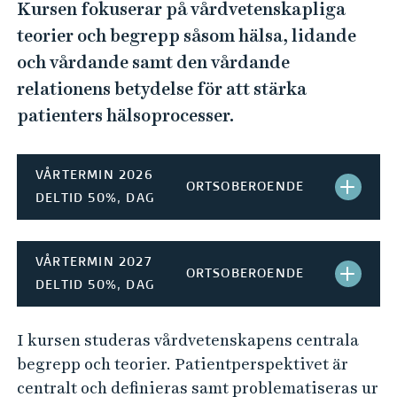
e
Kursen fokuserar på vårdvetenskapliga
h
teorier och begrepp såsom hälsa, lidande
å
och vårdande samt den vårdande
l
relationens betydelse för att stärka
l
patienters hälsoprocesser.
e
t
VÅRTERMIN 2026
ORTSOBEROENDE
S
DELTID 50%, DAG
T
Ä
VÅRTERMIN 2027
ORTSOBEROENDE
S
DELTID 50%, DAG
N
T
G
I kursen studeras vårdvetenskapens centrala
Ä
begrepp och teorier. Patientperspektivet är
H
N
centralt och definieras samt problematiseras ur