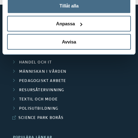
används och hur vi och våra leverantörer inhämtar och
Tillåt alla
behandlar personuppgifter.
Anpassa
GENVÄGAR
BIBLIOTEKSHÖGSKOLAN
Avvisa
TEXTILHÖGSKOLAN
BIBLIOTEKS- OCH INFORMATIONSVETENSKAP
HANDEL OCH IT
MÄNNISKAN I VÅRDEN
PEDAGOGISKT ARBETE
RESURSÅTERVINNING
TEXTIL OCH MODE
POLISUTBILDNING
SCIENCE PARK BORÅS
POPULÄRA LÄNKAR