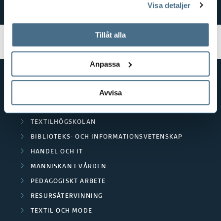
För övriga frågor,
kontakta Studentexpeditionen
.
Visa detaljer
tillbaka samtycke”.
På fliken "Information" kan du läsa om hur kakorna
används och hur vi och våra leverantörer inhämtar och
Tillåt alla
behandlar personuppgifter.
Anpassa
Avvisa
GENVÄGAR
BIBLIOTEKSHÖGSKOLAN
TEXTILHÖGSKOLAN
BIBLIOTEKS- OCH INFORMATIONSVETENSKAP
HANDEL OCH IT
MÄNNISKAN I VÅRDEN
PEDAGOGISKT ARBETE
RESURSÅTERVINNING
TEXTIL OCH MODE