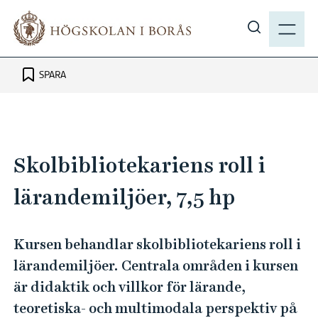
H
M
o
E
V
p
N
i
p
Y
s
SPARA
a
a
t
s
i
ö
l
k
l
Skolbibliotekariens roll i
p
h
å
u
lärandemiljöer, 7,5 hp
h
v
b
u
.
Kursen behandlar skolbibliotekariens roll i
d
s
lärandemiljöer. Centrala områden i kursen
i
e
n
är didaktik och villkor för lärande,
n
teoretiska- och multimodala perspektiv på