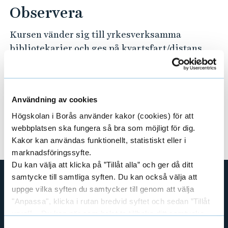
Observera
3
Kursen vänder sig till yrkesverksamma
9
bibliotekarier och ges på kvartsfart/distans.
8
Kommunikation mellan deltagare och lärare,
liksom seminarier, genomförs med hjälp av
6
lärplattform och andra
1
Användning av cookies
kommunikationsverktyg. För kursen krävs
Högskolan i Borås använder kakor (cookies) för att
tillgång till bredbandsansluten dator samt
webbplatsen ska fungera så bra som möjligt för dig.
kringutrustning.
Kakor kan användas funktionellt, statistiskt eller i
marknadsföringssyfte.
Du kan välja att klicka på ”Tillåt alla” och ger då ditt
samtycke till samtliga syften. Du kan också välja att
Kontakt
uppge vilka syften du samtycker till genom att välja
"Anpassa", klicka i rutan bredvid syftet och sedan ”Tillåt
Kontakta Studievägledningen
.
urval”. Du kan när som helst ta tillbaka ditt samtycke
För frågor om antagning,
kontakta Antagningen
.
genom att öppna CookieBot på vår sida och klicka på ”Ta