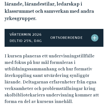
e
lärande, lärandestilar, ledarskap i
h
klassrummet och samverkan med andra
å
yrkesgrupper.
l
l
e
VÅRTERMIN 2026
ORTSOBEROENDE
t
S
DELTID 25%, DAG
T
I kursen planeras ett undervisningstillfälle
Ä
med fokus på hur mål formuleras i
N
utbildningssammanhang och hur formativ
återkoppling samt utvärdering synliggör
G
lärande. Deltagarnas erfarenheter från egna
H
verksamheter och problemställningar kring
skolbibliotekariers undervisning kommer att
B
forma en del av kursens innehåll.
-