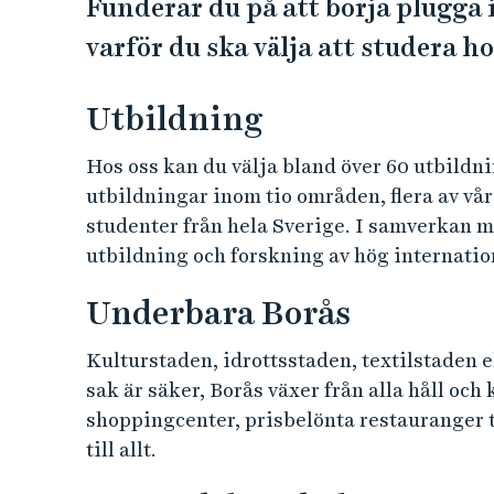
Funderar du på att börja plugga i 
e
h
varför du ska välja att studera h
å
l
Utbildning
l
e
Hos oss kan du välja bland över 60 utbildn
t
utbildningar inom tio områden, flera av vår
studenter från hela Sverige. I samverkan me
utbildning och forskning av hög internatio
Underbara Borås
Kulturstaden, idrottsstaden, textilstaden el
sak är säker, Borås växer från alla håll och k
shoppingcenter, prisbelönta restauranger
till allt.