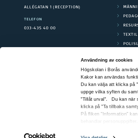
MÄNNI
ALLÉGATAN 1 (RECEPTION)
PEDAG
TELEFON
RESUR
033-435 40 00
TEXTI
POLIS
SCIENC
Användning av cookies
Högskolan i Borås använder
Kakor kan användas funktion
Du kan välja att klicka på ”
uppge vilka syften du samt
”Tillåt urval”. Du kan när
klicka på ”Ta tillbaka samt
På fliken "Information" ka
behandlar personuppgifter.
Visa detaljer