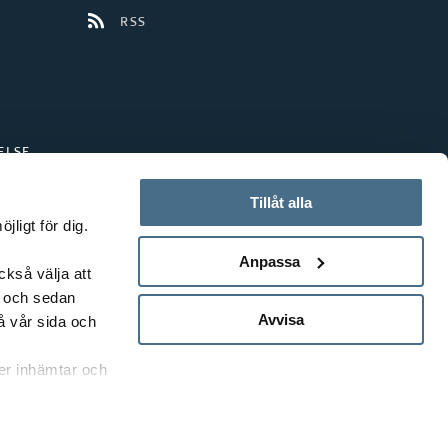
RSS
ELSE
Tillåt alla
ligt för dig.
Anpassa
ckså välja att
t och sedan
Avvisa
å vår sida och
rer inhämtar och
FRÅGA OSS