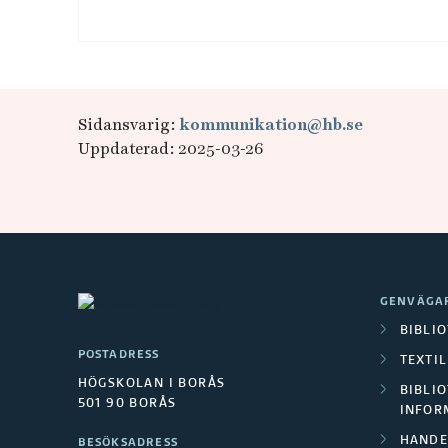
Sidansvarig:
kommunikation@hb.se
Uppdaterad: 2025-03-26
GENVÄGA
BIBLI
POSTADRESS
TEXTI
HÖGSKOLAN I BORÅS
BIBLIO
501 90 BORÅS
INFOR
HANDE
BESÖKSADRESS