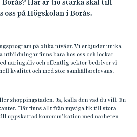
Borås? Här är tio starka skäl till
os oss på Högskolan i Borås.
ingsprogram på olika nivåer. Vi erbjuder unika
a utbildningar finns bara hos oss och lockar
d näringsliv och offentlig sektor bedriver vi
nell kvalitet och med stor samhällsrelevans.
ler shoppingstaden. Ja, kalla den vad du vill. En
anter. Här finns allt från mysiga fik till stora
 till uppskattad kommunikation med närheten