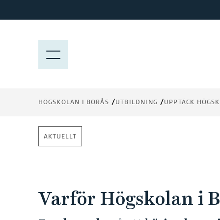
H
o
p
p
M
a
E
t
N
i
Y
l
HÖGSKOLAN I BORÅS
UTBILDNING
UPPTÄCK HÖGSK
l
h
u
AKTUELLT
v
u
d
i
Varför Högskolan i 
n
n