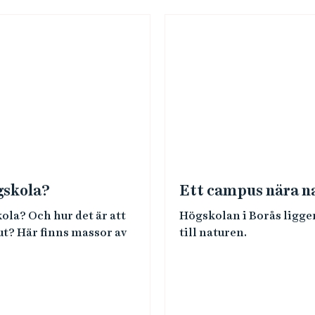
gskola?
Ett campus nära n
ola? Och hur det är att
Högskolan i Borås ligge
 ut? Här finns massor av
till naturen.