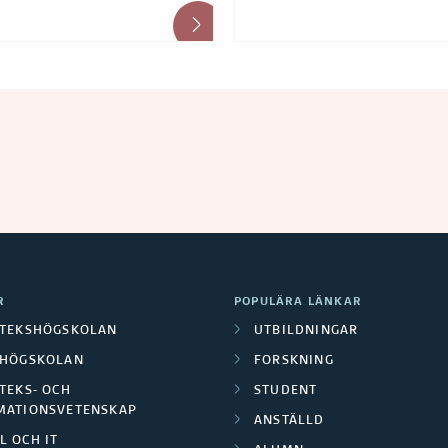
R
POPULÄRA LÄNKAR
OTEKSHÖGSKOLAN
UTBILDNINGAR
LHÖGSKOLAN
FORSKNING
TEKS- OCH
STUDENT
MATIONSVETENSKAP
ANSTÄLLD
L OCH IT