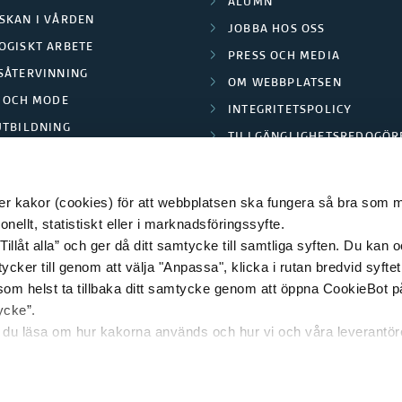
ALUMN
SKAN I VÅRDEN
JOBBA HOS OSS
OGISKT ARBETE
PRESS OCH MEDIA
SÅTERVINNING
OM WEBBPLATSEN
L OCH MODE
INTEGRITETSPOLICY
UTBILDNING
TILLGÄNGLIGHETSREDOGÖR
E PARK BORÅS
 kakor (cookies) för att webbplatsen ska fungera så bra som möj
ellt, statistiskt eller i marknadsföringssyfte.
Tillåt alla” och ger då ditt samtycke till samtliga syften. Du kan o
© 2026 HÖGSKOLAN I BORÅS
ycker till genom att välja "Anpassa", klicka i rutan bredvid syfte
 som helst ta tillbaka ditt samtycke genom att öppna CookieBot p
ycke”.
n du läsa om hur kakorna används och hur vi och våra leverantö