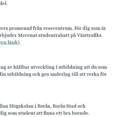
del.
ers promenad från resecentrum. För dig som är
 erbjuder Mecenat studentrabatt på Västtrafiks
ern länk)
g av hållbar utveckling i utbildning att du som
din utbildning och ges underlag till att verka för
llan Högskolan i Borås, Borås Stad och
 dig som student att finna ett bra boende.