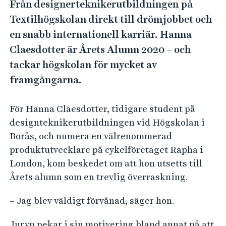
e
Från designerteknikerutbildningen på
h
Textilhögskolan direkt till drömjobbet och
å
en snabb internationell karriär. Hanna
l
Claesdotter är Årets Alumn 2020 – och
l
tackar högskolan för mycket av
e
framgångarna.
t
För Hanna Claesdotter, tidigare student på
designteknikerutbildningen vid Högskolan i
Borås, och numera en välrenommerad
produktutvecklare på cykelföretaget Rapha i
London, kom beskedet om att hon utsetts till
Årets alumn som en trevlig överraskning.
– Jag blev väldigt förvånad, säger hon.
Juryn pekar i sin motivering bland annat på att