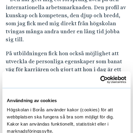
internationella arbetsmarknaden. Den profil av
kunskap och kompetens, den djup och bredd,
som jag fick med mig direkt från högskolan
tvingas många andra under en lång tid jobba
sig till.
På utbildningen fick hon också möjlighet att
utveckla de personliga egenskaper som banat
väg för karriären och gjort att hon i dag är ett
ansett namn i cykelvärlden.
– Jag har alltid varit väldigt nyfiken och velat ta
reda på hur saker och processer fungerar, för
Användning av cookies
att sedan försöka göra dem bättre. Det tror jag
Högskolan i Borås använder kakor (cookies) för att
är nyckeln till att jag blivit framgångsrik i min
webbplatsen ska fungera så bra som möjligt för dig.
yrkesroll.
Kakor kan användas funktionellt, statistiskt eller i
marknadsföringssyfte.