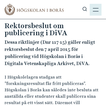
H
M
o
E
V
p
N
i
p
Rektorsbeslut om
Y
s
a
publicering i DiVA
a
t
s
i
Dessa riktlinjer (Dnr 117-15) gäller enligt
ö
l
rektorsbeslut den 7 april 2015 för
k
l
publicering vid Högskolan i Borås i
p
h
å
Digitala Vetenskapliga Arkivet, DiVA.
u
h
v
b
u
I Högskolelagen stadgas att
.
d
"forskningsresultat får fritt publiceras".
s
i
Högskolan i Borås kan således inte besluta att
e
n
anställda eller studenter skall publicera sina
n
resultat på ett visst sätt. Däremot vill