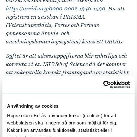
och skrivs som en http-länk, exempelvis
http://orcid.org/0000-0002-1346-1530
. För att
registrera en ansökan i PRISMA
(Vetenskapsrådets, Fortes och Formas
gemensamma ärende- och
ansökningshanteringssystem) krävs ett ORCiD.
Syftet är att adressuppgifterna blir enhetliga och
korrekta i t.ex. ISI Web of Science då det kommer
att säkerställa korrekt framtagande av statistiskt
underlag för forskningsfinansiärer. Används inte
rätt benämning och ordning kan publikationen
inte återkopplas till vårt lärosäte.
Användning av cookies
De data som läggs in i DiVA exporteras till
Högskolan i Borås använder kakor (cookies) för att
SwePub, den nationella forskningsdatabasen för
webbplatsen ska fungera så bra som möjligt för dig.
svenska lärosäten, som också utgör den primära
Kakor kan användas funktionellt, statistiskt eller i
källan för Vetenskapsrådet vid uttag av statistiskt