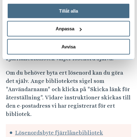
På fliken "Information" kan du läsa om hur kakorna
precis som det finns registrerat hos Kungliga
används och hur vi och våra leverantörer inhämtar och
Tillåt alla
Biblioteket. Så här skriver du användarnamn:
behandlar personuppgifter.
Sigel-Hib. Kontakta
ill@hb.se
om du inte vet
Anpassa
ert sigel.
Lösenord
Avvisa
Fjärrlånebibliotek väljer lösenord själva.
Om du behöver byta ert lösenord kan du göra
det själv. Ange bibliotekets sigel som
"Användarnamn" och klicka på "Skicka länk för
återställning". Vidare instruktioner skickas till
den e-postadress vi har registrerat för ert
bibliotek.
Lösenordsbyte fjärrlånebibliotek