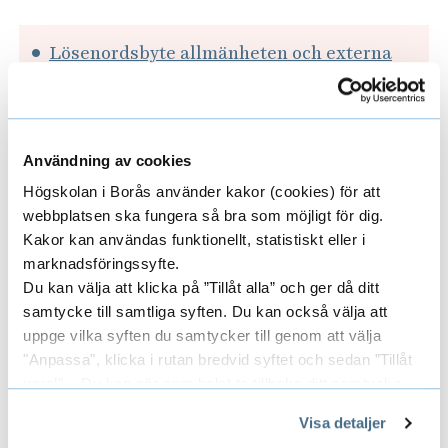
Lösenordsbyte allmänheten och externa
studenter
Inloggning
Användning av cookies
Högskolan i Borås använder kakor (cookies) för att
Gå till startsidan för Primo
webbplatsen ska fungera så bra som möjligt för dig.
Välj "Logga in" uppe till höger i sidhuvudet
Kakor kan användas funktionellt, statistiskt eller i
Välj att logga in som "Övriga"
marknadsföringssyfte.
Du kan välja att klicka på ”Tillåt alla” och ger då ditt
samtycke till samtliga syften. Du kan också välja att
Fjärrlånebibliotek
uppge vilka syften du samtycker till genom att välja
"Anpassa", klicka i rutan bredvid syftet och sedan ”Tillåt
Användarnamn
urval”. Du kan när som helst ta tillbaka ditt samtycke
genom att öppna CookieBot på vår sida och klicka på ”Ta
Du loggar in med bibliotekets sigel som
Visa detaljer
tillbaka samtycke”.
användarnamn. Det är viktigt att sigel anges