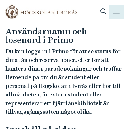
H
M
o
E
V
p
N
i
p
Användarnamn och
Y
s
a
lösenord i Primo
a
t
s
i
Du kan logga in i Primo för att se status för
ö
l
dina lån och reservationer, eller för att
k
l
hantera dina sparade sökningar och träffar.
p
h
å
Beroende på om du är student eller
u
h
v
personal på Högskolan i Borås eller hör till
b
u
allmänheten, är extern student eller
.
d
representerar ett fjärrlånebibliotek är
s
i
tillvägagångssätten något olika.
e
n
n