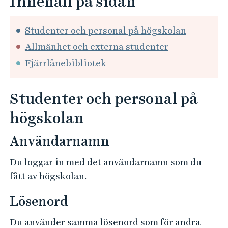
Innehåll på sidan
e
h
å
Studenter och personal på högskolan
l
Allmänhet och externa studenter
l
Fjärrlånebibliotek
e
t
Studenter och personal på
högskolan
Användarnamn
Du loggar in med det användarnamn som du
fått av högskolan.
Lösenord
Du använder samma lösenord som för andra