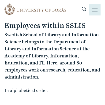
J
M
u
E
S
m
N
h
p
Employees within SSLIS
Y
o
t
w
o
Swedish School of Library and Information
s
m
Science belongs to the Department of
i
a
Library and Information Science at the
t
i
Academy of Library, Information,
e
n
s
Education, and IT. Here, around 80
c
e
o
employees work on research, education, and
a
n
administration.
r
t
c
e
In alphabetical order:
h
n
t