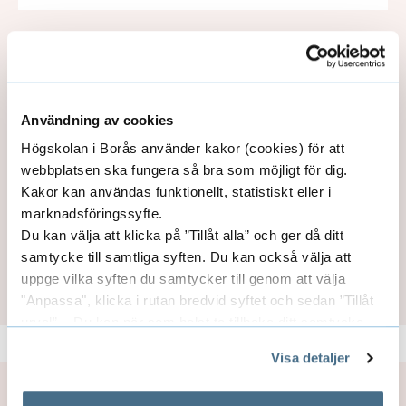
ANTON CARLANDER BORGSTRÖM
LECTURER
Användning av cookies
Högskolan i Borås använder kakor (cookies) för att
033-435 4416
webbplatsen ska fungera så bra som möjligt för dig.
anton.carlander_borgstrom@hb.se
Kakor kan användas funktionellt, statistiskt eller i
marknadsföringssyfte.
Du kan välja att klicka på ”Tillåt alla” och ger då ditt
samtycke till samtliga syften. Du kan också välja att
SHOW MORE CONTACTS
uppge vilka syften du samtycker till genom att välja
"Anpassa", klicka i rutan bredvid syftet och sedan ”Tillåt
urval”. Du kan när som helst ta tillbaka ditt samtycke
genom att öppna CookieBot på vår sida och klicka på ”Ta
Visa detaljer
tillbaka samtycke”.
På fliken "Information" kan du läsa om hur kakorna
Page manager:
Karen Nowé Hedvall