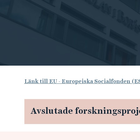
e
h
å
l
l
e
t
E
Länk till EU - Europeiska Socialfonden (E
U
-
Avslutade forskningsproj
E