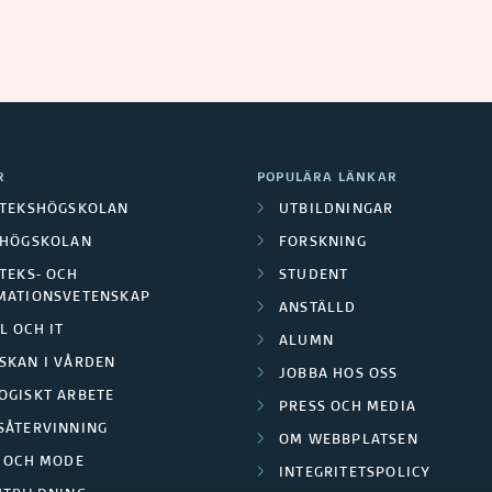
R
POPULÄRA LÄNKAR
OTEKSHÖGSKOLAN
UTBILDNINGAR
LHÖGSKOLAN
FORSKNING
TEKS- OCH
STUDENT
MATIONSVETENSKAP
ANSTÄLLD
L OCH IT
ALUMN
SKAN I VÅRDEN
JOBBA HOS OSS
OGISKT ARBETE
PRESS OCH MEDIA
SÅTERVINNING
OM WEBBPLATSEN
L OCH MODE
INTEGRITETSPOLICY