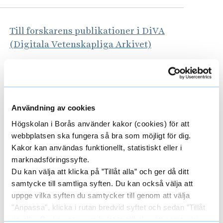
Till forskarens publikationer i DiVA
(Digitala Vetenskapliga Arkivet)
Användning av cookies
Högskolan i Borås använder kakor (cookies) för att
Pågående forskningsprojekt
E
webbplatsen ska fungera så bra som möjligt för dig.
Kakor kan användas funktionellt, statistiskt eller i
x
marknadsföringssyfte.
p
Du kan välja att klicka på ”Tillåt alla” och ger då ditt
Avslutade forskningsprojekt
E
samtycke till samtliga syften. Du kan också välja att
a
uppge vilka syften du samtycker till genom att välja
x
"Anpassa", klicka i rutan bredvid syftet och sedan ”Tillåt
n
p
urval”. Du kan när som helst ta tillbaka ditt samtycke
Områden