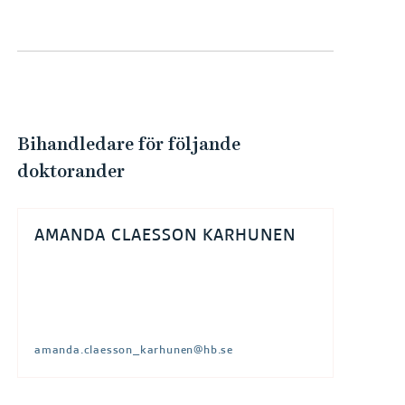
e
h
å
l
l
e
Bihandledare för följande
t
doktorander
AMANDA CLAESSON KARHUNEN
amanda.claesson_karhunen@hb.se