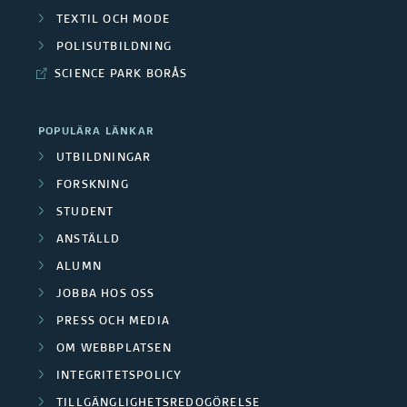
e
F
t
TEXTIL OCH MODE
å
f
o
POLISUTBILDNING
a
d
o
SCIENCE PARK BORÅS
r
d
e
r
s
e
POPULÄRA LÄNKAR
n
s
k
UTBILDNINGAR
f
k
FORSKNING
a
o
STUDENT
n
r
r
ANSTÄLLD
i
g
ALUMN
s
n
JOBBA HOS OSS
r
k
PRESS OCH MEDIA
g
u
n
OM WEBBPLATSEN
s
p
INTEGRITETSPOLICY
i
p
TILLGÄNGLIGHETSREDOGÖRELSE