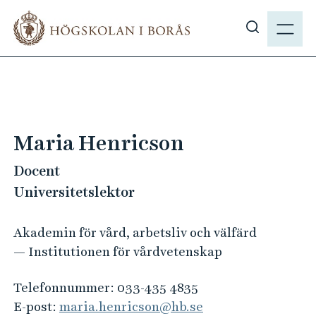
H
M
o
E
V
p
N
i
p
Y
s
a
a
t
s
i
ö
l
Maria Henricson
k
l
p
Docent
h
å
u
Universitetslektor
h
v
b
u
Akademin för vård, arbetsliv och välfärd
.
d
— Institutionen för vårdvetenskap
s
i
e
n
Telefonnummer:
033-435 4835
n
E-post:
maria.henricson@hb.se