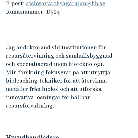
e
E-post:
aishwarya.thyagarajan@hb.se
h
Rumsnummer:
D524
å
l
l
e
Jag är doktorand vid Institutionen för
t
resursåtervinning och samhällsbyggnad
och specialiserad inom bioteknologi.
Min forskning fokuserar på att utnyttja
bioleaching-tekniker för att återvinna
metaller från biokol och att utforska
innovativa lösningar för hållbar
resursförvaltning.
Huvudhandledare