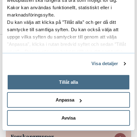
webbplatsen ska fungera så bra som möjligt för dig.
033-435 4534
Kakor kan användas funktionellt, statistiskt eller i
abas.mohsenzadeh@hb.se
marknadsföringssyfte.
Du kan välja att klicka på ”Tillåt alla” och ger då ditt
samtycke till samtliga syften. Du kan också välja att
uppge vilka syften du samtycker till genom att välja
"Anpassa", klicka i rutan bredvid syftet och sedan ”Tillåt
Till forskarens publikationer i DiVA
urval”. Du kan när som helst ta tillbaka ditt samtycke
(Digitala Vetenskapliga Arkivet)
genom att öppna CookieBot på vår sida och klicka på ”Ta
Visa detaljer
tillbaka samtycke”.
På fliken "Information" kan du läsa om hur kakorna
används och hur vi och våra leverantörer inhämtar och
Tillåt alla
behandlar personuppgifter.
Anpassa
Områden
E
Avvisa
x
p
Forskargrupper