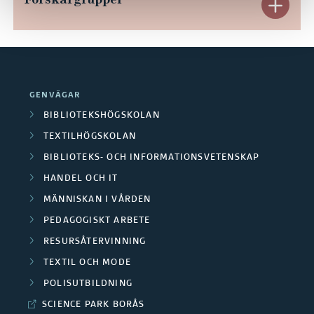
E
a
x
n
p
d
a
GENVÄGAR
e
n
BIBLIOTEKSHÖGSKOLAN
r
TEXTILHÖGSKOLAN
d
BIBLIOTEKS- OCH INFORMATIONSVETENSKAP
a
e
HANDEL OCH IT
O
r
MÄNNISKAN I VÅRDEN
m
PEDAGOGISKT ARBETE
a
RESURSÅTERVINNING
r
F
TEXTIL OCH MODE
å
o
POLISUTBILDNING
d
SCIENCE PARK BORÅS
r