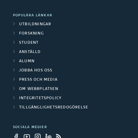
e
s
POPULÄRA LÄNKAR
n
k
UTBILDNINGAR
FORSKNING
a
STUDENT
r
ANSTÄLLD
g
ALUMN
JOBBA HOS OSS
r
PRESS OCH MEDIA
u
OM WEBBPLATSEN
p
INTEGRITETSPOLICY
TILLGÄNGLIGHETSREDOGÖRELSE
p
e
SOCIALA MEDIER
r