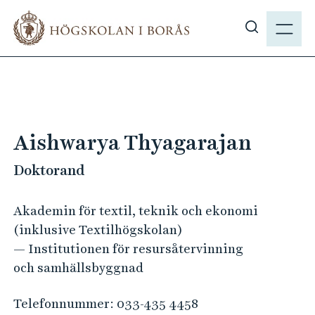
H
M
o
E
V
p
N
i
p
Y
s
a
a
t
s
i
ö
l
Aishwarya Thyagarajan
k
l
p
Doktorand
h
å
u
h
v
Akademin för textil, teknik och ekonomi
b
u
(inklusive Textilhögskolan)
.
d
— Institutionen för resursåtervinning
s
i
och samhällsbyggnad
e
n
n
Telefonnummer:
033-435 4458