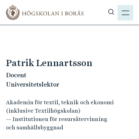
H
M
o
E
V
p
N
i
p
Y
s
a
a
t
s
i
ö
l
Patrik Lennartsson
k
l
p
Docent
h
å
u
Universitetslektor
h
v
b
u
Akademin för textil, teknik och ekonomi
.
d
(inklusive Textilhögskolan)
s
i
— Institutionen för resursåtervinning
e
n
och samhällsbyggnad
n