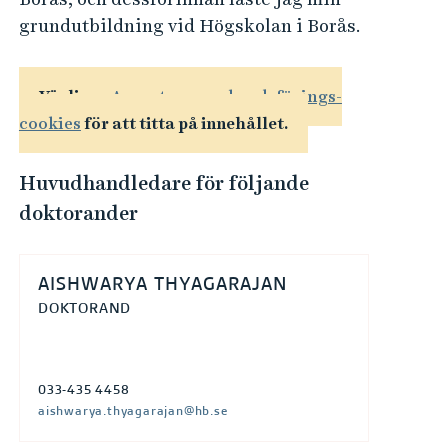
grundutbildning vid Högskolan i Borås.
Vänligen
Acceptera marknadsförings-
cookies
för att titta på innehållet.
Huvudhandledare för följande
doktorander
AISHWARYA THYAGARAJAN
DOKTORAND
033-435 4458
aishwarya.thyagarajan@hb.se