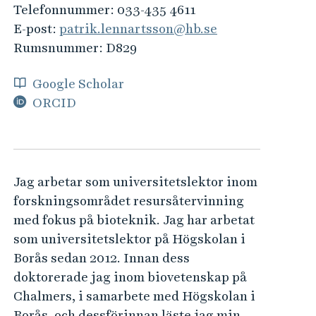
e
Telefonnummer:
033-435 4611
h
E-post:
patrik.lennartsson@hb.se
å
Rumsnummer:
D829
l
l
Google Scholar
e
ORCID
t
Jag arbetar som universitetslektor inom
forskningsområdet resursåtervinning
med fokus på bioteknik. Jag har arbetat
som universitetslektor på Högskolan i
Borås sedan 2012. Innan dess
doktorerade jag inom biovetenskap på
Chalmers, i samarbete med Högskolan i
Borås, och dessförinnan läste jag min