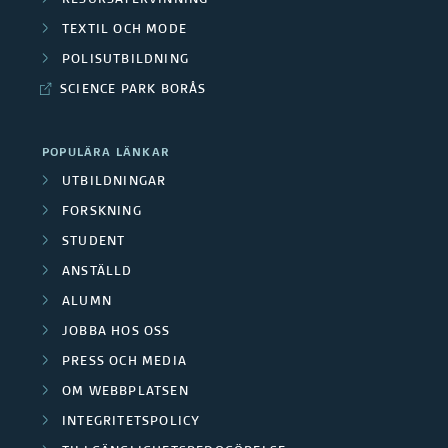
RESURSÅTERVINNING
r
e
F
t
TEXTIL OCH MODE
l
å
f
o
POLISUTBILDNING
a
i
d
o
SCIENCE PARK BORÅS
r
d
k
e
r
s
e
a
POPULÄRA LÄNKAR
n
s
k
UTBILDNINGAR
f
t
k
FORSKNING
a
o
i
STUDENT
n
r
r
ANSTÄLLD
o
i
g
ALUMN
s
n
n
JOBBA HOS OSS
r
k
e
PRESS OCH MEDIA
g
u
n
OM WEBBPLATSEN
r
s
p
INTEGRITETSPOLICY
i