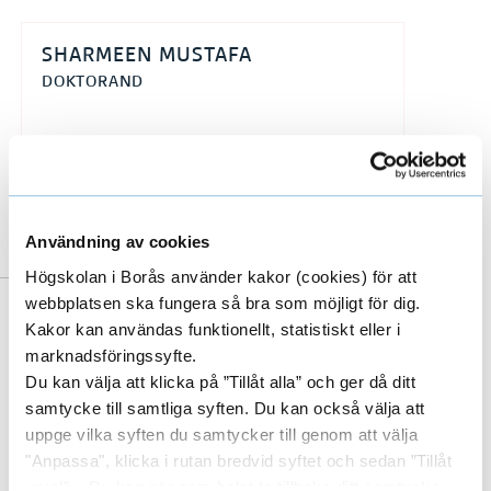
SHARMEEN MUSTAFA
DOKTORAND
033-435 4374
sharmeen.mustafa@hb.se
Användning av cookies
Högskolan i Borås använder kakor (cookies) för att
webbplatsen ska fungera så bra som möjligt för dig.
Till forskarens publikationer i DiVA
Kakor kan användas funktionellt, statistiskt eller i
marknadsföringssyfte.
(Digitala Vetenskapliga Arkivet)
Du kan välja att klicka på ”Tillåt alla” och ger då ditt
Avhandlingstitel
samtycke till samtliga syften. Du kan också välja att
uppge vilka syften du samtycker till genom att välja
Zygomycetes and cellulose residuals:
"Anpassa", klicka i rutan bredvid syftet och sedan ”Tillåt
urval”. Du kan när som helst ta tillbaka ditt samtycke