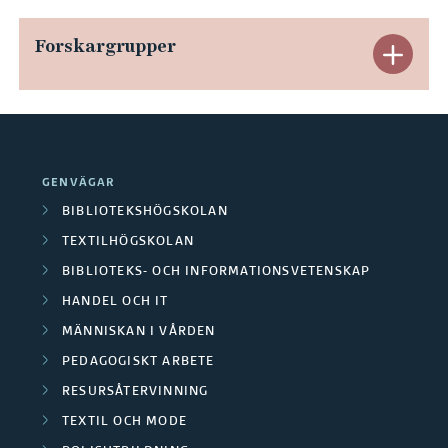
n
p
Forskargrupper
E
d
a
x
e
n
p
r
d
a
a
GENVÄGAR
e
n
BIBLIOTEKSHÖGSKOLAN
P
r
TEXTILHÖGSKOLAN
d
å
BIBLIOTEKS- OCH INFORMATIONSVETENSKAP
a
e
g
HANDEL OCH IT
O
r
MÄNNISKAN I VÅRDEN
å
m
PEDAGOGISKT ARBETE
a
e
RESURSÅTERVINNING
r
F
n
TEXTIL OCH MODE
å