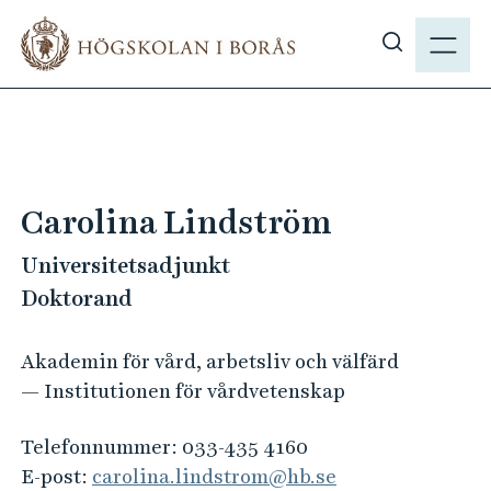
H
M
o
E
V
p
N
i
p
Y
s
a
a
t
s
i
ö
l
Carolina Lindström
k
l
p
Universitetsadjunkt
h
å
u
Doktorand
h
v
b
u
Akademin för vård, arbetsliv och välfärd
.
d
— Institutionen för vårdvetenskap
s
i
e
n
Telefonnummer:
033-435 4160
n
E-post:
carolina.lindstrom@hb.se