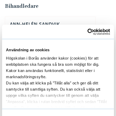
Bihandledare
ANN-HELÉN SANDVIK
DOCENT
UNIVERSITETSLEKTOR
Användning av cookies
033-435 4760
ann-helen.sandvik@hb.se
Högskolan i Borås använder kakor (cookies) för att
webbplatsen ska fungera så bra som möjligt för dig.
Kakor kan användas funktionellt, statistiskt eller i
marknadsföringssyfte.
JONAS KARLSSON
Du kan välja att klicka på ”Tillåt alla” och ger då ditt
UNIVERSITETSLEKTOR
samtycke till samtliga syften. Du kan också välja att
uppge vilka syften du samtycker till genom att välja
"Anpassa", klicka i rutan bredvid syftet och sedan ”Tillåt
urval”. Du kan när som helst ta tillbaka ditt samtycke
033-435 4731
jonas.karlsson@hb.se
genom att öppna CookieBot på vår sida och klicka på ”Ta