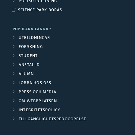
o
POLISUTBILDNING
d
d
SCIENCE PARK BORÅS
r
e
e
s
f
POPULÄRA LÄNKAR
n
k
UTBILDNINGAR
o
FORSKNING
a
r
STUDENT
r
s
ANSTÄLLD
g
ALUMN
k
JOBBA HOS OSS
r
n
PRESS OCH MEDIA
u
i
OM WEBBPLATSEN
p
INTEGRITETSPOLICY
n
TILLGÄNGLIGHETSREDOGÖRELSE
p
g
e