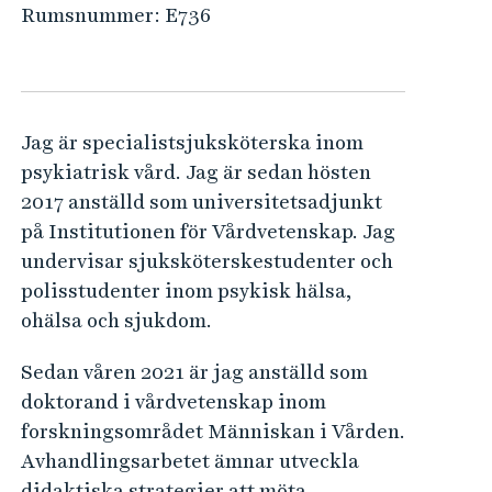
e
Rumsnummer:
E736
h
å
l
l
Jag är specialistsjuksköterska inom
e
psykiatrisk vård. Jag är sedan hösten
t
2017 anställd som universitetsadjunkt
på Institutionen för Vårdvetenskap. Jag
undervisar sjuksköterskestudenter och
polisstudenter inom psykisk hälsa,
ohälsa och sjukdom.
Sedan våren 2021 är jag anställd som
doktorand i vårdvetenskap inom
forskningsområdet Människan i Vården.
Avhandlingsarbetet ämnar utveckla
didaktiska strategier att möta