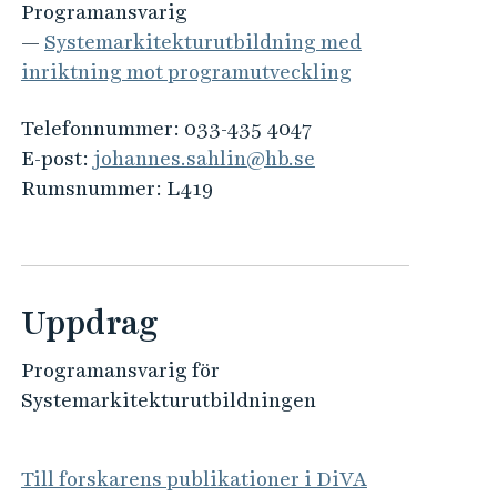
e
Programansvarig
h
—
Systemarkitektur­utbildning med
å
inriktning mot program­utveckling
l
l
Telefonnummer:
033-435 4047
e
E-post:
johannes.sahlin@hb.se
t
Rumsnummer:
L419
Uppdrag
Programansvarig för
Systemarkitekturutbildningen
Till forskarens publikationer i DiVA