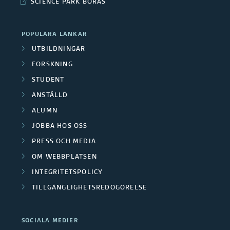
b
SCIENCE PARK BORÅS
r
e
e
l
s
f
POPULÄRA LÄNKAR
n
i
k
UTBILDNINGAR
o
k
FORSKNING
a
r
STUDENT
a
r
s
ANSTÄLLD
t
g
ALUMN
k
i
JOBBA HOS OSS
r
n
PRESS OCH MEDIA
o
u
i
OM WEBBPLATSEN
n
p
INTEGRITETSPOLICY
n
e
TILLGÄNGLIGHETSREDOGÖRELSE
p
g
r
e
s
SOCIALA MEDIER