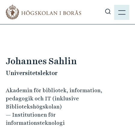
H
M
o
E
V
p
N
i
p
Y
s
a
a
t
s
i
ö
l
Johannes Sahlin
k
l
p
Universitetslektor
h
å
u
h
v
Akademin för bibliotek, information,
b
u
pedagogik och IT (inklusive
.
d
Bibliotekshögskolan)
s
i
— Institutionen för
e
n
informationsteknologi
n