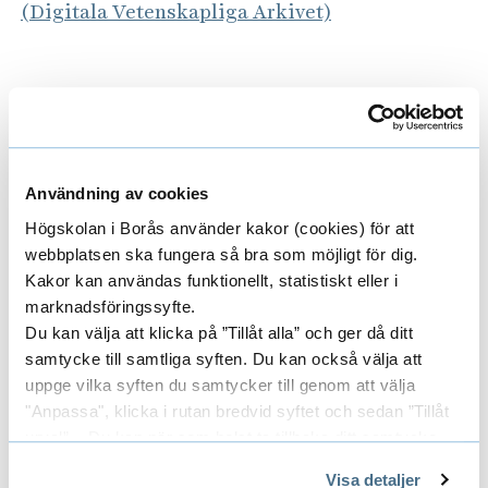
(Digitala Vetenskapliga Arkivet)
Senaste publikationer
Användning av cookies
E
Högskolan i Borås använder kakor (cookies) för att
x
webbplatsen ska fungera så bra som möjligt för dig.
Kakor kan användas funktionellt, statistiskt eller i
p
Pågående forskningsprojekt
E
marknadsföringssyfte.
a
Du kan välja att klicka på ”Tillåt alla” och ger då ditt
x
samtycke till samtliga syften. Du kan också välja att
n
uppge vilka syften du samtycker till genom att välja
p
Områden
E
"Anpassa", klicka i rutan bredvid syftet och sedan ”Tillåt
d
a
urval”. Du kan när som helst ta tillbaka ditt samtycke
x
e
genom att öppna CookieBot på vår sida och klicka på ”Ta
n
Visa detaljer