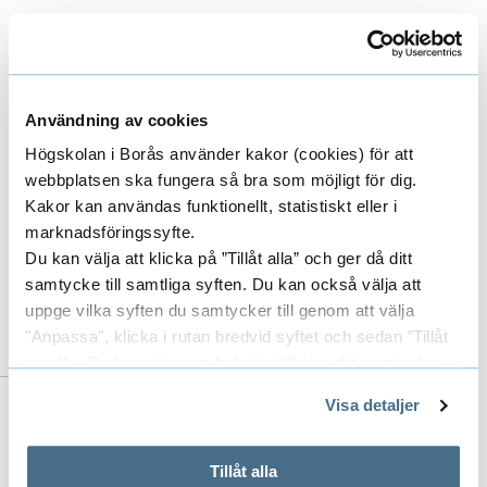
Huvudhandledare
Användning av cookies
Högskolan i Borås använder kakor (cookies) för att
ANNA LUNDH
webbplatsen ska fungera så bra som möjligt för dig.
DOCENT
Kakor kan användas funktionellt, statistiskt eller i
UNIVERSITETSLEKTOR
marknadsföringssyfte.
Du kan välja att klicka på ”Tillåt alla” och ger då ditt
033-435 5991
samtycke till samtliga syften. Du kan också välja att
anna.lundh@hb.se
uppge vilka syften du samtycker till genom att välja
"Anpassa", klicka i rutan bredvid syftet och sedan ”Tillåt
urval”. Du kan när som helst ta tillbaka ditt samtycke
genom att öppna CookieBot på vår sida och klicka på ”Ta
Visa detaljer
tillbaka samtycke”.
Till forskarens publikationer i DiVA
På fliken "Information" kan du läsa om hur kakorna
(Digitala Vetenskapliga Arkivet)
används och hur vi och våra leverantörer inhämtar och
Tillåt alla