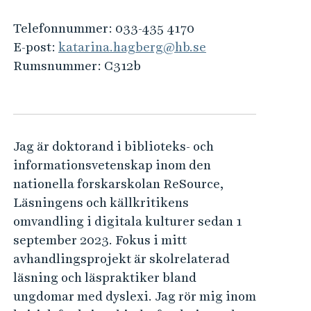
e
h
Telefonnummer:
033-435 4170
å
E-post:
katarina.hagberg@hb.se
l
Rumsnummer:
C312b
l
e
t
Jag är doktorand i biblioteks- och
informationsvetenskap inom den
nationella forskarskolan ReSource,
Läsningens och källkritikens
omvandling i digitala kulturer sedan 1
september 2023. Fokus i mitt
avhandlingsprojekt är skolrelaterad
läsning och läspraktiker bland
ungdomar med dyslexi. Jag rör mig inom