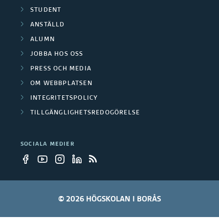
r
STUDENT
r
s
ANSTÄLLD
g
ALUMN
k
JOBBA HOS OSS
r
n
PRESS OCH MEDIA
u
i
OM WEBBPLATSEN
p
INTEGRITETSPOLICY
n
TILLGÄNGLIGHETSREDOGÖRELSE
p
g
e
s
SOCIALA MEDIER
r
p
r
o
© 2026 HÖGSKOLAN I BORÅS
j