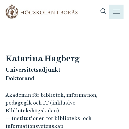
H
M
o
E
V
p
N
i
p
Y
s
a
a
t
s
i
ö
l
Katarina Hagberg
k
l
p
Universitetsadjunkt
h
å
u
Doktorand
h
v
b
u
Akademin för bibliotek, information,
.
d
pedagogik och IT (inklusive
s
i
Bibliotekshögskolan)
e
n
— Institutionen för biblioteks- och
n
informationsvetenskap