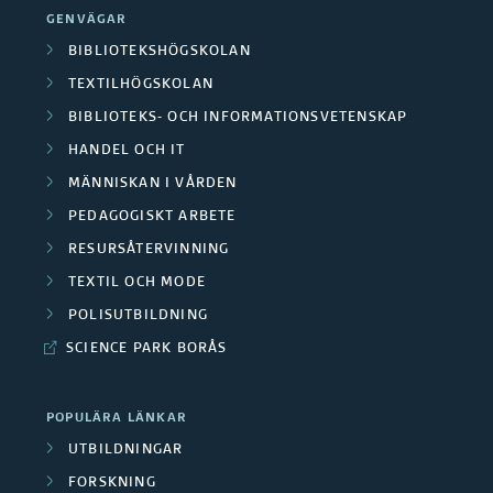
a
a
GENVÄGAR
e
n
BIBLIOTEKSHÖGSKOLAN
P
r
TEXTILHÖGSKOLAN
d
å
BIBLIOTEKS- OCH INFORMATIONSVETENSKAP
a
e
g
HANDEL OCH IT
O
r
MÄNNISKAN I VÅRDEN
å
m
PEDAGOGISKT ARBETE
a
e
RESURSÅTERVINNING
r
F
n
TEXTIL OCH MODE
å
o
POLISUTBILDNING
d
d
SCIENCE PARK BORÅS
r
e
e
s
f
POPULÄRA LÄNKAR
n
k
UTBILDNINGAR
o
FORSKNING
a