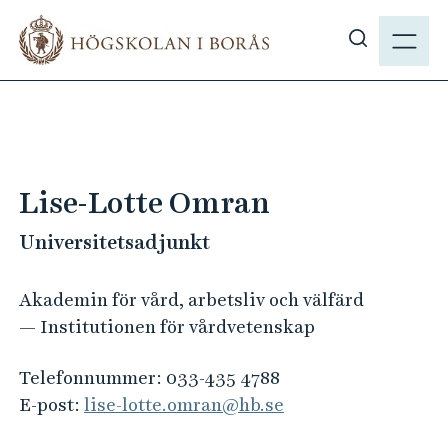
H
M
o
E
V
p
N
i
p
Y
s
a
a
t
s
i
ö
l
Lise-Lotte Omran
k
l
p
Universitetsadjunkt
h
å
u
h
v
Akademin för vård, arbetsliv och välfärd
b
u
— Institutionen för vårdvetenskap
.
d
s
i
Telefonnummer:
033-435 4788
e
n
E-post:
lise-lotte.omran@hb.se
n