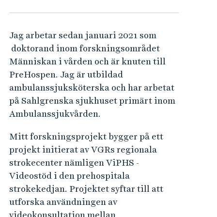
e
h
å
Jag arbetar sedan januari 2021 som
l
doktorand inom forskningsområdet
l
Människan i vården och är knuten till
e
PreHospen. Jag är utbildad
t
ambulanssjuksköterska och har arbetat
på Sahlgrenska sjukhuset primärt inom
Ambulanssjukvården.
Mitt forskningsprojekt bygger på ett
projekt initierat av VGRs regionala
strokecenter nämligen ViPHS -
Videostöd i den prehospitala
strokekedjan. Projektet syftar till att
utforska användningen av
videokonsultation mellan