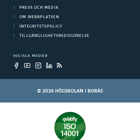
r
n
PRESS OCH MEDIA
o
u
OM WEBBPLATSEN
i
n
p
INTEGRITETSPOLICY
n
e
TILLGÄNGLIGHETSREDOGÖRELSE
p
g
r
e
SOCIALA MEDIER
a
r
r
© 2026 HÖGSKOLAN I BORÅS