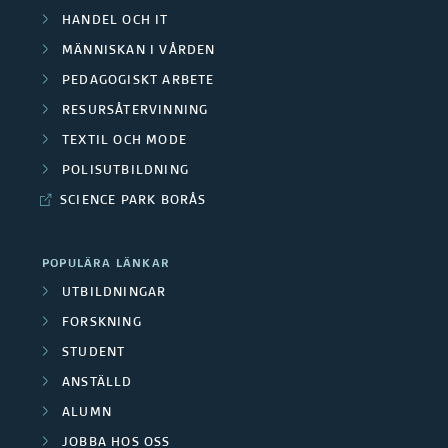
s
e
r
HANDEL OCH IT
C
t
r
MÄNNISKAN I VÅRDEN
å
e
e
PEDAGOGISKT ARBETE
a
d
RESURSÅTERVINNING
n
p
F
e
TEXTIL OCH MODE
t
u
o
POLISUTBILDNING
n
r
b
SCIENCE PARK BORÅS
r
u
l
s
POPULÄRA LÄNKAR
m
i
k
UTBILDNINGAR
b
k
FORSKNING
a
i
STUDENT
a
r
ANSTÄLLD
l
t
g
ALUMN
d
i
JOBBA HOS OSS