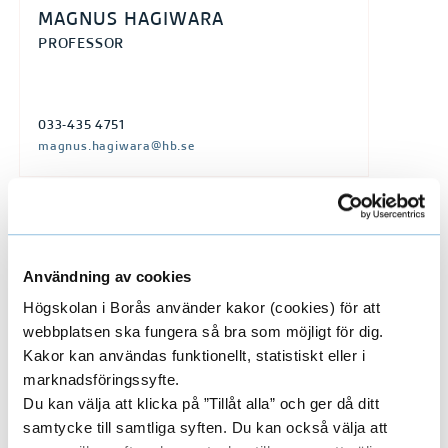
MAGNUS HAGIWARA
PROFESSOR
033-435 4751
magnus.hagiwara@hb.se
Bihandledare
Användning av cookies
GORAN PUACA
Högskolan i Borås använder kakor (cookies) för att
webbplatsen ska fungera så bra som möjligt för dig.
DOCENT
Kakor kan användas funktionellt, statistiskt eller i
UNIVERSITETSLEKTOR
marknadsföringssyfte.
Du kan välja att klicka på ”Tillåt alla” och ger då ditt
033-435 4277
samtycke till samtliga syften. Du kan också välja att
goran.puaca@hb.se