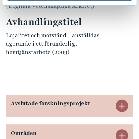
(Digitala Vetenskapliga Arkivet)
Avhandlingstitel
Lojalitet och motstånd – anställdas
agerande i ett föränderligt
hemtjänstarbete (2009)
Avslutade forskningsprojekt
E
x
p
Områden
E