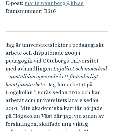
e
E-post:
marie.wannberg@hb.se
h
Rumsnummer:
B616
å
l
l
e
Jag är universitetslektor i pedagogiskt
t
arbete och disputerade 2009 i
pedagogik vid Göteborgs Universitet
med avhandlingen
Lojalitet och motstånd
– anställdas agerande i ett föränderligt
hemtjänstarbete.
Jag har arbetat på
Högskolan i Borås sedan 2016 och har
arbetat som universitetslärare sedan
2001. Min akademiska karriär började
på Högskolan Väst där jag, vid sidan av
forskningen, skaffade mig viktig