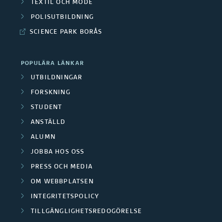
t
TEXTIL OCH MODE
å
o
POLISUTBILDNING
a
d
SCIENCE PARK BORÅS
r
d
e
s
e
POPULÄRA LÄNKAR
n
k
UTBILDNINGAR
f
FORSKNING
a
o
STUDENT
r
r
ANSTÄLLD
g
ALUMN
s
JOBBA HOS OSS
r
k
PRESS OCH MEDIA
u
n
OM WEBBPLATSEN
p
INTEGRITETSPOLICY
i
TILLGÄNGLIGHETSREDOGÖRELSE
p
n