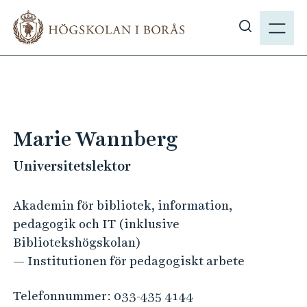
H
M
o
E
V
p
N
i
p
Y
s
a
a
t
s
i
ö
l
Marie Wannberg
k
l
p
Universitetslektor
h
å
u
h
v
Akademin för bibliotek, information,
b
u
pedagogik och IT (inklusive
.
d
Bibliotekshögskolan)
s
i
— Institutionen för pedagogiskt arbete
e
n
n
Telefonnummer:
033-435 4144