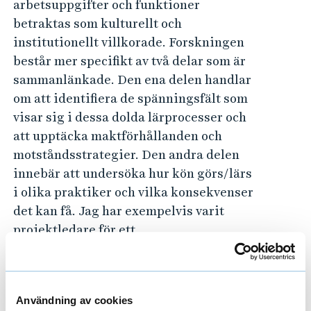
arbetsuppgifter och funktioner
betraktas som kulturellt och
institutionellt villkorade. Forskningen
består mer specifikt av två delar som är
sammanlänkade. Den ena delen handlar
om att identifiera de spänningsfält som
visar sig i dessa dolda lärprocesser och
att upptäcka maktförhållanden och
motståndsstrategier. Den andra delen
innebär att undersöka hur kön görs/lärs
i olika praktiker och vilka konsekvenser
det kan få. Jag har exempelvis varit
projektledare för ett
samproduktionsprojekt finansierat av
KK-stiftelsen där vi studerade
målaryrkets förändring, med särskilt
Användning av cookies
fokus på hur kompetens värderas och