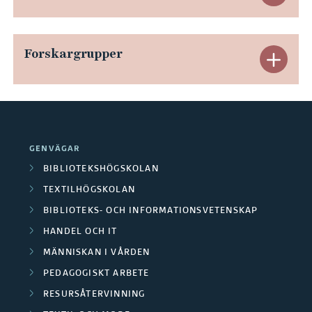
a
x
n
p
Forskargrupper
E
d
a
x
e
n
p
r
d
a
a
GENVÄGAR
e
n
BIBLIOTEKSHÖGSKOLAN
A
r
TEXTILHÖGSKOLAN
d
v
BIBLIOTEKS- OCH INFORMATIONSVETENSKAP
a
e
s
HANDEL OCH IT
O
r
MÄNNISKAN I VÅRDEN
l
m
PEDAGOGISKT ARBETE
a
u
RESURSÅTERVINNING
r
F