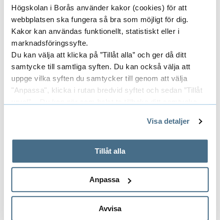
yrkeskulturen förändras, vid kvinnors
Högskolan i Borås använder kakor (cookies) för att
webbplatsen ska fungera så bra som möjligt för dig.
inträde i yrket. Ytterligare ett exempel
Kakor kan användas funktionellt, statistiskt eller i
är min avhandling i pedagogik (2009)
marknadsföringssyfte.
som handlar om hemtjänstarbetet och
Du kan välja att klicka på ”Tillåt alla” och ger då ditt
hur hemtjänstpersonal agerar med
samtycke till samtliga syften. Du kan också välja att
lojalitet och motstånd i samband med
uppge vilka syften du samtycker till genom att välja
ett förändringsprojekt. Numera är
"Anpassa", klicka i rutan bredvid syftet och sedan ”Tillåt
universitetslärares pedagogiska
urval”. Du kan när som helst ta tillbaka ditt samtycke
kompetens och arbetsvillkor av primärt
genom att öppna CookieBot på vår sida och klicka på ”Ta
Visa detaljer
tillbaka samtycke”.
forskningsintresse. Jag arbetar även
På fliken "Information" kan du läsa om hur kakorna
sedan 10 år med universitetslärares
används och hur vi och våra leverantörer inhämtar och
Tillåt alla
pedagogiska kompetensutveckling,
behandlar personuppgifter.
genom kurser och
Anpassa
handledning/konsultation.
Avvisa
Till forskarens publikationer i DiVA