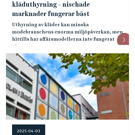
kläduthyrning – nischade
marknader fungerar bäst
Uthyrning av kläder kan minska
modebranschens enorma miljöpåverkan, men
hittills har affärsmodellerna inte fungerat
särs...
2025-04-03