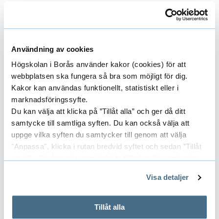
2025-03-06
Borås Tidning: Boråsforskaren om
Användning av cookies
klädjättarnas akilleshäl: ”Hur kan
Högskolan i Borås använder kakor (cookies) för att
det bara fortsätta?”
webbplatsen ska fungera så bra som möjligt för dig.
I en intervju med i Borås Tidning berättar
Kakor kan användas funktionellt, statistiskt eller i
Anna-Maria Petism...
marknadsföringssyfte.
Du kan välja att klicka på ”Tillåt alla” och ger då ditt
samtycke till samtliga syften. Du kan också välja att
uppge vilka syften du samtycker till genom att välja
"Anpassa", klicka i rutan bredvid syftet och sedan ”Tillåt
urval”. Du kan när som helst ta tillbaka ditt samtycke
genom att öppna CookieBot på vår sida och klicka på ”Ta
Visa detaljer
tillbaka samtycke”.
På fliken "Information" kan du läsa om hur kakorna
används och hur vi och våra leverantörer inhämtar och
Tillåt alla
behandlar personuppgifter.