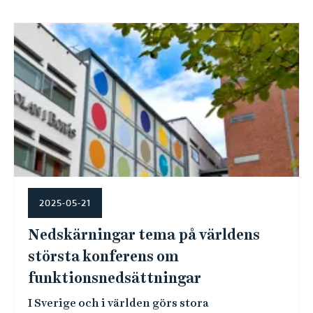
e
h
å
l
l
e
t
2025-05-21
Nedskärningar tema på världens
största konferens om
funktionsnedsättningar
I Sverige och i världen görs stora