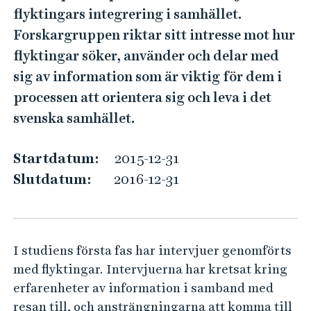
r
e
flyktingars integrering i samhället.
h
i
Forskargruppen riktar sitt intresse mot hur
å
e
flyktingar söker, använder och delar med
l
n
l
sig av information som är viktig för dem i
t
e
processen att orientera sig och leva i det
e
t
svenska samhället.
r
a
Startdatum:
2015-12-31
s
Slutdatum:
2016-12-31
i
g
o
I studiens första fas har intervjuer genomförts
c
med flyktingar. Intervjuerna har kretsat kring
h
erfarenheter av information i samband med
l
resan till, och ansträngningarna att komma till