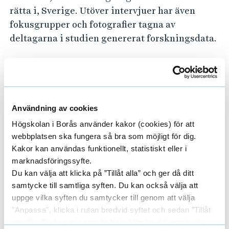
e
rätta i, Sverige. Utöver intervjuer har även
v
fokusgrupper och fotografier tagna av
a
deltagarna i studien genererat forskningsdata.
i
I en andra fas av projektet undersöks genom en
d
enkätstudie svenska folkbiblioteks satsningar
e
på och arbete med att stödja flyktingars
t
integrering i samhället.
Användning av cookies
s
v
Högskolan i Borås använder kakor (cookies) för att
I avsikt att identifiera möjliga frågor och
webbplatsen ska fungera så bra som möjligt för dig.
e
områden för framtida studier, innefattar
Kakor kan användas funktionellt, statistiskt eller i
forskningsprojektet också en bibliometrisk
n
marknadsföringssyfte.
undersökning av forskningsfältet utanför
s
Du kan välja att klicka på ”Tillåt alla” och ger då ditt
biblioteks- och informationsvetenskapen.
k
samtycke till samtliga syften. Du kan också välja att
uppge vilka syften du samtycker till genom att välja
a
"Anpassa", klicka i rutan bredvid syftet och sedan ”Tillåt
s
urval”. Du kan när som helst ta tillbaka ditt samtycke
Forskare/Medarbetare