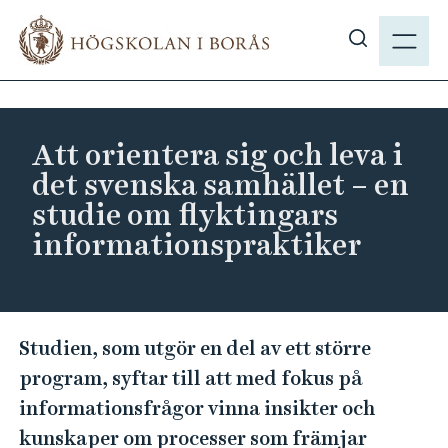
H
M
o
E
V
p
N
i
p
Y
s
a
a
t
Att orientera sig och leva i
s
i
det svenska samhället – en
ö
l
studie om flyktingars
k
l
informationspraktiker
p
h
å
u
h
v
b
u
A
.
Studien, som utgör en del av ett större
d
t
s
i
program, syftar till att med fokus på
t
e
n
informationsfrågor vinna insikter och
o
n
kunskaper om processer som främjar