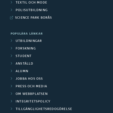
i
TEXTIL OCH MODE
s
e
POLISUTBILDNING
o
k
SCIENCE PARK BORÅS
m
a
f
POPULÄRA LÄNKAR
r
l
UTBILDNINGAR
y
e
FORSKNING
k
STUDENT
/
t
ANSTÄLLD
M
i
ALUMN
n
e
JOBBA HOS OSS
g
PRESS OCH MEDIA
d
a
OM WEBBPLATSEN
a
r
INTEGRITETSPOLICY
s
r
TILLGÄNGLIGHETSREDOGÖRELSE