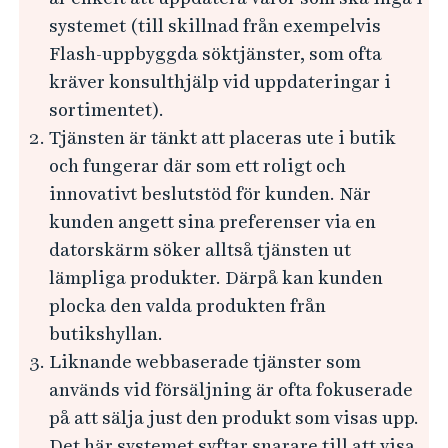
i
systemet (till skillnad från exempelvis
n
Flash-uppbyggda söktjänster, som ofta
g
kräver konsulthjälp vid uppdateringar i
sortimentet).
Tjänsten är tänkt att placeras ute i butik
och fungerar där som ett roligt och
innovativt beslutstöd för kunden. När
kunden angett sina preferenser via en
datorskärm söker alltså tjänsten ut
lämpliga produkter. Därpå kan kunden
plocka den valda produkten från
butikshyllan.
Liknande webbaserade tjänster som
används vid försäljning är ofta fokuserade
på att sälja just den produkt som visas upp.
Det här systemet syftar snarare till att visa