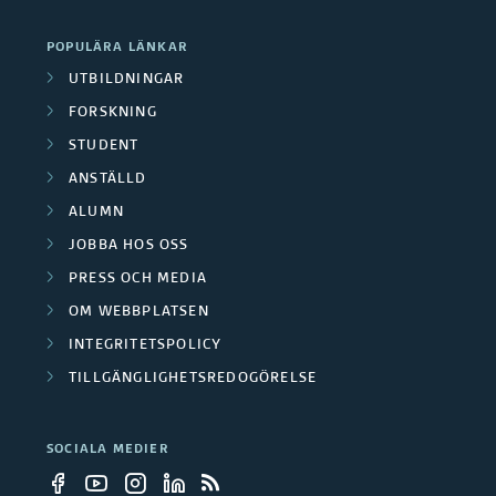
ä
e
b
r
POPULÄRA LÄNKAR
r
e
UTBILDNINGAR
e
t
FORSKNING
r
STUDENT
s
ANSTÄLLD
p
ALUMN
a
JOBBA HOS OSS
PRESS OCH MEDIA
r
OM WEBBPLATSEN
t
INTEGRITETSPOLICY
n
TILLGÄNGLIGHETSREDOGÖRELSE
e
SOCIALA MEDIER
r