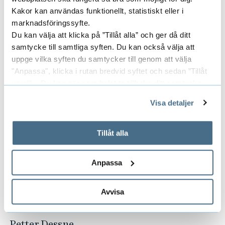
aktör kommer utvärderingar
Kakor kan användas funktionellt, statistiskt eller i
marknadsföringssyfte.
Du kan välja att klicka på ”Tillåt alla” och ger då ditt
samtycke till samtliga syften. Du kan också välja att
Forskningsledare
uppge vilka syften du samtycker till genom att välja
"Anpassa", klicka i rutan bredvid syftet och sedan ”Tillåt
urval”. Du kan när som helst ta tillbaka ditt samtycke
EVA GUSTAFSSON
genom att öppna CookieBot på vår sida och klicka på ”Ta
DOCENT
Visa detaljer
tillbaka samtycke”.
UNIVERSITETSLEKTOR
På fliken "Information" kan du läsa om hur kakorna
ORDFÖRANDE FORSKNINGS- OCH
används och hur vi och våra leverantörer inhämtar och
Tillåt alla
UTBILDNINGSNÄMNDEN
behandlar personuppgifter.
033-435 4545
eva.gustafsson@hb.se
Anpassa
Avvisa
Projektledare
Petter Dessne