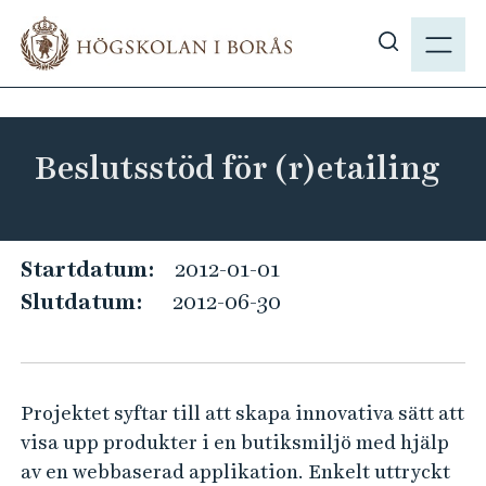
H
M
o
E
V
p
N
i
p
Y
s
a
a
t
Beslutsstöd för (r)etailing
s
i
ö
l
k
l
p
B
h
Startdatum:
2012-01-01
å
u
e
Slutdatum:
2012-06-30
h
v
s
b
u
l
.
d
u
s
i
Projektet syftar till att skapa innovativa sätt att
t
e
n
visa upp produkter i en butiksmiljö med hjälp
s
n
av en webbaserad applikation. Enkelt uttryckt