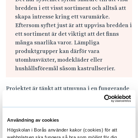
bredden i ett visst sortiment och alltså att
skapa intresse kring ett varumärke.
Eftersom syftet just är att uppvisa bredden i
ett sortiment är det viktigt att det finns
många snarlika varor. Lämpliga
produktgrupper kan därför vara
utomhusväxter, modekläder eller
hushållsföremål såsom kastrullserier.
Projektet är tänkt att utmynna i en fungerande
prototyp (troligen för försäljning av
utomhusväxter). Prototypen kommer sedan att
demonstreras på SIIR:s hemsida. Den ska
Användning av cookies
sedan kunna anpassas till intresserade aktörer.
När den färdiga produkten använts av någon
Högskolan i Borås använder kakor (cookies) för att
webbplatsen ska fungera så bra som möjligt för dig.