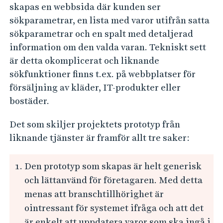
s
e
skapas en webbsida där kunden ser
h
t
sökparametrar, en lista med varor utifrån satta
å
ö
sökparametrar och en spalt med detaljerad
l
d
information om den valda varan. Tekniskt sett
l
är detta okomplicerat och liknande
f
e
sökfunktioner finns t.ex. på webbplatser för
ö
t
försäljning av kläder, IT-produkter eller
r
bostäder.
(
r
Det som skiljer projektets prototyp från
)
liknande tjänster är framför allt tre saker:
e
t
Den prototyp som skapas är helt generisk
och lättanvänd för företagaren. Med detta
a
menas att branschtillhörighet är
i
ointressant för systemet ifråga och att det
l
är enkelt att uppdatera varor som ska ingå i