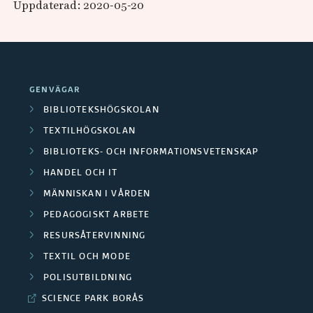
Uppdaterad: 2020-05-20
d
o
a
a
e
r
n
O
r
s
d
m
GENVÄGAR
a
k
e
r
BIBLIOTEKSHÖGSKOLAN
F
a
r
TEXTILHÖGSKOLAN
å
i
BIBLIOTEKS- OCH INFORMATIONSVETENSKAP
r
a
d
HANDEL OCH IT
n
g
S
e
MÄNNISKAN I VÅRDEN
a
r
a
PEDAGOGISKT ARBETE
n
n
RESURSÅTERVINNING
u
m
TEXTIL OCH MODE
s
p
a
POLISUTBILDNING
i
p
r
SCIENCE PARK BORÅS