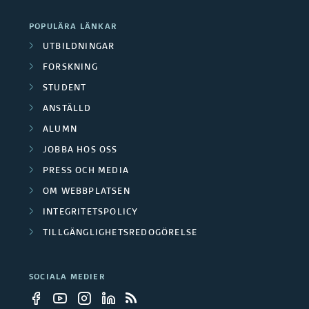
a
s
p
POPULÄRA LÄNKAR
r
i
p
UTBILDNINGAR
b
ä
FORSKNING
e
e
STUDENT
r
r
ANSTÄLLD
t
e
ALUMN
a
r
JOBBA HOS OSS
r
PRESS OCH MEDIA
OM WEBBPLATSEN
e
INTEGRITETSPOLICY
TILLGÄNGLIGHETSREDOGÖRELSE
SOCIALA MEDIER