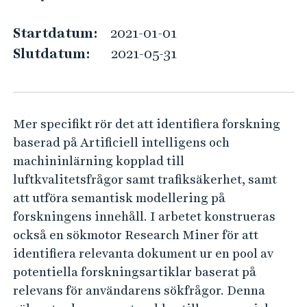
o
e
h
m
Startdatum:
2021-01-01
å
e
Slutdatum:
2021-05-31
l
t
l
r
e
i
t
Mer specifikt rör det att identifiera forskning
s
baserad på Artificiell intelligens och
k
machininlärning kopplad till
a
luftkvalitetsfrågor samt trafiksäkerhet, samt
n
att utföra semantisk modellering på
a
forskningens innehåll. I arbetet konstrueras
l
också en sökmotor Research Miner för att
y
identifiera relevanta dokument ur en pool av
s
potentiella forskningsartiklar baserat på
o
relevans för användarens sökfrågor. Denna