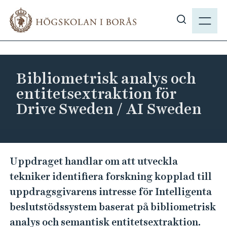
H
M
o
E
V
p
N
i
p
Y
s
a
a
t
Bibliometrisk analys och
s
i
entitetsextraktion för
ö
l
Drive Sweden / AI Sweden
k
l
p
h
å
u
h
v
B
b
Uppdraget handlar om att utveckla
u
i
.
tekniker identifiera forskning kopplad till
d
b
s
i
uppdragsgivarens intresse för Intelligenta
l
e
n
beslutstödssystem baserat på bibliometrisk
i
n
analys och semantisk entitetsextraktion.