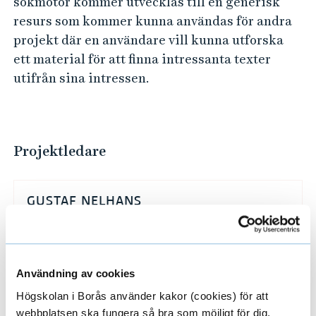
sökmotor kommer utvecklas till en generisk
c
resurs som kommer kunna användas för andra
h
projekt där en användare vill kunna utforska
e
ett material för att finna intressanta texter
n
utifrån sina intressen.
t
i
t
Projektledare
e
t
s
GUSTAF NELHANS
e
DOCENT
x
PROFESSOR, BITRÄDANDE
t
Användning av cookies
r
033-435 5985
gustaf.nelhans@hb.se
Högskolan i Borås använder kakor (cookies) för att
a
webbplatsen ska fungera så bra som möjligt för dig.